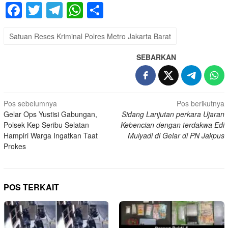
Facebook
Twitter
Telegram
WhatsApp
Share
Satuan Reses Kriminal Polres Metro Jakarta Barat
SEBARKAN
Navigasi
Pos sebelumnya
Pos berikutnya
Gelar Ops Yustisi Gabungan,
Sidang Lanjutan perkara Ujaran
pos
Polsek Kep Seribu Selatan
Kebencian dengan terdakwa Edi
Hampiri Warga Ingatkan Taat
Mulyadi di Gelar di PN Jakpus
Prokes
POS TERKAIT