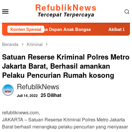
Loncat
RefublikNews
Menu
ke
Tercepat Terpercaya
konten
Mobile
G untuk Masa Depan Anak Bangsa
Konten Spesial
Akibat Lamanya Penge
Beranda
Kriminal
Satuan Reserse Kriminal Polres Metro
Jakarta Barat, Berhasil amankan
Pelaku Pencurian Rumah kosong
RefublikNews
25 Dilihat
Juli 14, 2022
refubliknews.com,
JAKARTA – Satuan Reserse Kriminal Polres Metro Jakarta
Barat berhasil menangkap pelaku pencurian yang menyasar