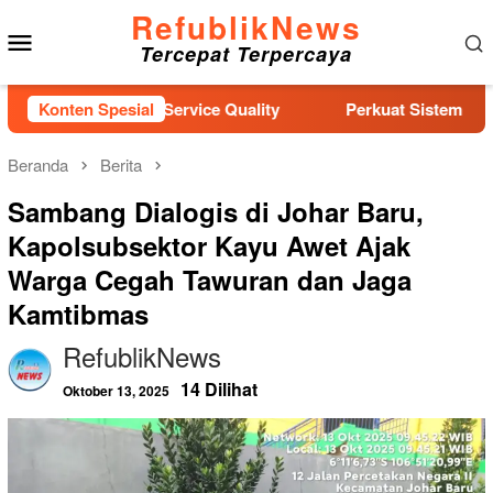
Loncat
RefublikNews
Menu
ke
Tercepat Terpercaya
konten
Mobile
 Pelatihan Service Quality
Konten Spesial
Perkuat Sistem Perlindungan
Beranda
Berita
Sambang Dialogis di Johar Baru,
Kapolsubsektor Kayu Awet Ajak
Warga Cegah Tawuran dan Jaga
Kamtibmas
RefublikNews
14 Dilihat
Oktober 13, 2025