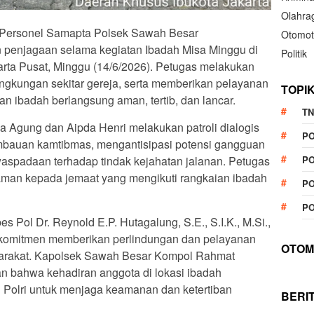
Olahra
– Personel Samapta Polsek Sawah Besar
Otomot
an penjagaan selama kegiatan Ibadah Misa Minggu di
Politik
rta Pusat, Minggu (14/6/2026). Petugas melakukan
ngkungan sekitar gereja, serta memberikan pelayanan
TOPI
 ibadah berlangsung aman, tertib, dan lancar.
TN
 Agung dan Aipda Henri melakukan patroli dialogis
P
bauan kamtibmas, mengantisipasi potensi gangguan
PO
aspadaan terhadap tindak kejahatan jalanan. Petugas
aman kepada jemaat yang mengikuti rangkaian ibadah
PO
PO
 Pol Dr. Reynold E.P. Hutagalung, S.E., S.I.K., M.Si.,
rkomitmen memberikan perlindungan dan pelayanan
OTOM
syarakat. Kapolsek Sawah Besar Kompol Rahmat
n bahwa kehadiran anggota di lokasi ibadah
 Polri untuk menjaga keamanan dan ketertiban
BERI