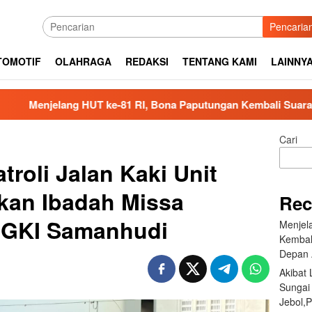
Pencaria
TOMOTIF
OLAHRAGA
REDAKSI
TENTANG KAMI
LAINNY
 HUT ke-81 RI, Bona Paputungan Kembali Suarakan Lagu MBG 
Cari
roli Jalan Kaki Unit
an Ibadah Missa
Rec
 GKI Samanhudi
Menjel
Kembal
Depan 
Akibat
Sungai
Jebol,