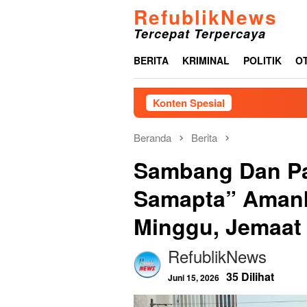
Loncat
RefublikNews
ke
Tercepat Terpercaya
konten
BERITA
KRIMINAL
POLITIK
O
Konten Spesial
Menjelang
Beranda
Berita
Sambang Dan Pat
Samapta” Amank
Minggu, Jemaat
RefublikNews
35 Dilihat
Juni 15, 2026