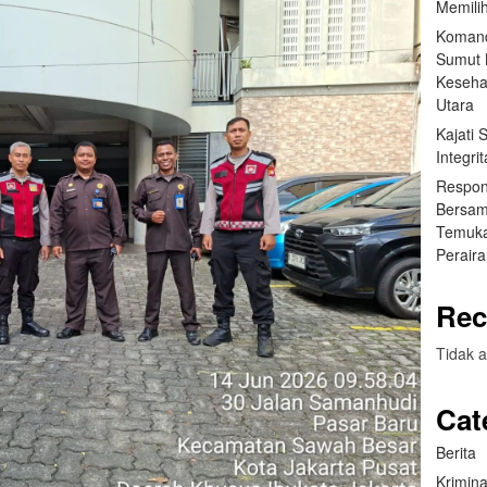
Memilih
Komand
Sumut B
Keseha
Utara
Kajati
Integr
Respon
Bersam
Temuka
Perair
Rec
Tidak a
Cat
Berita
Krimina