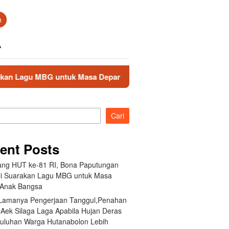
n
A
untuk Masa Depan Anak Bangsa
Akibat Lamanya Pengerj
Cari
ent Posts
ang HUT ke-81 RI, Bona Paputungan
i Suarakan Lagu MBG untuk Masa
Anak Bangsa
 Lamanya Pengerjaan Tanggul,Penahan
 Aek Silaga Laga Apabila Hujan Deras
Puluhan Warga Hutanabolon Lebih