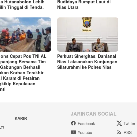
a Hutanabolon Lebih
Budidaya Rumput Laut di
lih Tinggal di Tenda.
Nias Utara
ons Cepat Pos TNI AL
Perkuat Sinergitas, Danlanal
tpanjang Bersama Tim
Nias Laksanakan Kunjungan
Gabungan Berhasil
Silaturahmi ke Polres Nias
kan Korban Terakhir
l Karam di Perairan
kikip Kepulauan
nti
JARINGAN SOCIAL
KARIR
Facebook
Twitter
ACY
Youtube
RSS