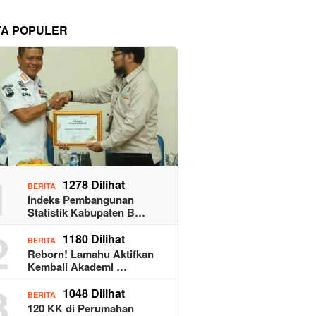
TA POPULER
1
1278 Dilihat
BERITA
Indeks Pembangunan
Statistik Kabupaten B…
2
1180 Dilihat
BERITA
Reborn! Lamahu Aktifkan
Kembali Akademi …
3
1048 Dilihat
BERITA
120 KK di Perumahan