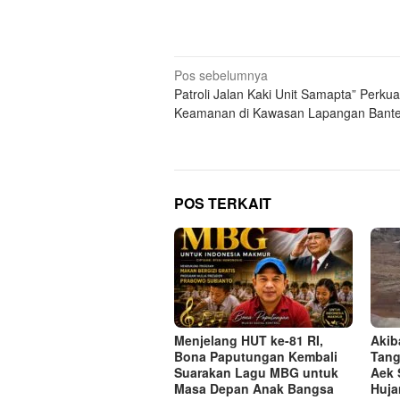
Navigasi
Pos sebelumnya
Patroli Jalan Kaki Unit Samapta” Perkua
pos
Keamanan di Kawasan Lapangan Bant
POS TERKAIT
Menjelang HUT ke-81 RI,
Akib
Bona Paputungan Kembali
Tang
Suarakan Lagu MBG untuk
Aek 
Masa Depan Anak Bangsa
Huja