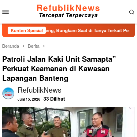
Loncat
RefublikNews
Menu
ke
Tercepat Terpercaya
konten
Mobile
lo DPRD Tapteng, Bungkam Saat di Tanya Terkait Pembahasan P
Konten Spesial
Beranda
Berita
Patroli Jalan Kaki Unit Samapta”
Perkuat Keamanan di Kawasan
Lapangan Banteng
RefublikNews
33 Dilihat
Juni 15, 2026