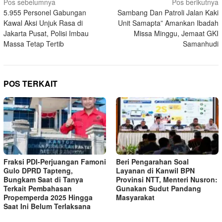
Navigasi
Pos sebelumnya
Pos berikutnya
5.955 Personel Gabungan
Sambang Dan Patroli Jalan Kaki
pos
Kawal Aksi Unjuk Rasa di
Unit Samapta” Amankan Ibadah
Jakarta Pusat, Polisi Imbau
Missa Minggu, Jemaat GKI
Massa Tetap Tertib
Samanhudi
POS TERKAIT
Fraksi PDI-Perjuangan Famoni
Beri Pengarahan Soal
Gulo DPRD Tapteng,
Layanan di Kanwil BPN
Bungkam Saat di Tanya
Provinsi NTT, Menteri Nusron:
Terkait Pembahasan
Gunakan Sudut Pandang
Propemperda 2025 Hingga
Masyarakat
Saat Ini Belum Terlaksana