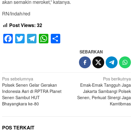
akan semakin meroket,” katanya.
RN/Indah/red
Post Views:
32
Facebook
Twitter
Telegram
WhatsApp
Share
SEBARKAN
Navigasi
Pos sebelumnya
Pos berikutnya
Polsek Senen Gelar Gerakan
Emak-Emak Tangguh Jaga
pos
Indonesia Asri di RPTRA Planet
Jakarta Sambangi Polsek
Senen Sambut HUT
Senen, Perkuat Sinergi Jaga
Bhayangkara ke-80
Kamtibmas
POS TERKAIT