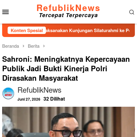
Loncat
RefublikNews
Menu
ke
Tercepat Terpercaya
konten
Mobile
nlanal Nias Laksanakan Kunjungan Silaturahmi ke Polres Nias
Konten Spesial
Beranda
Berita
Sahroni: Meningkatnya Kepercayaan
Publik Jadi Bukti Kinerja Polri
Dirasakan Masyarakat
RefublikNews
32 Dilihat
Juni 27, 2026