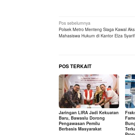
Navigasi
Pos sebelumnya
Polsek Metro Menteng Siaga Kawal Aks
pos
Mahasiswa Hukum di Kantor Elza Syari
POS TERKAIT
Jaringan LIRA Jadi Kekuatan
Frak
Baru, Bawaslu Dorong
Famo
Pengawasan Pemilu
Bung
Berbasis Masyarakat
Terk
Prop