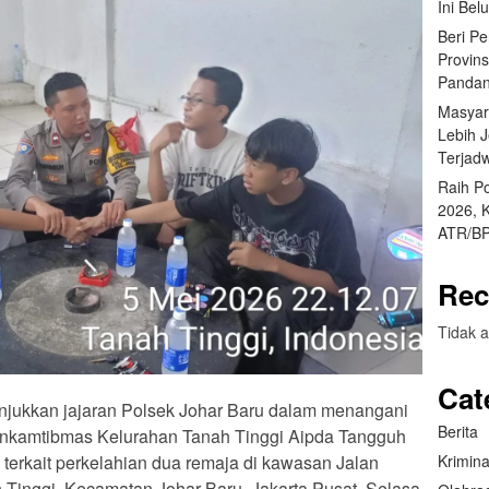
Ini Bel
Beri P
Provin
Pandan
Masyar
Lebih 
Terjad
Raih P
2026, 
ATR/BP
Rec
Tidak a
Cat
unjukkan jajaran Polsek Johar Baru dalam menangani
Berita
binkamtibmas Kelurahan Tanah Tinggi Aipda Tangguh
Krimina
terkait perkelahian dua remaja di kawasan Jalan
Tinggi, Kecamatan Johar Baru, Jakarta Pusat, Selasa