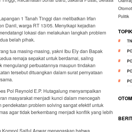
Olahra
Otomot
Politik
 Lapangan 1 Tanah Tinggi dan melibatkan Irfan
on Danil, warga RT 13/05. Menyikapi kejadian
TOPI
mendatangi lokasi dan melakukan langkah problem
ua belah pihak.
TN
 orang tua masing-masing, yakni Ibu Ely dan Bapak
P
kedua remaja sepakat untuk berdamai, saling
PO
ak mengulangi perbuatannya maupun tindakan
PO
tan tersebut dituangkan dalam surat pernyataan
rsama.
PO
bes Pol Reynold E.P. Hutagalung menyampaikan
oran masyarakat menjadi kunci dalam mencegah
OTOM
n pendekatan problem solving sangat efektif untuk
s agar tidak berkembang menjadi konflik yang lebih
BERI
ru Kompol Saiful Anwar menegaskan bahwa