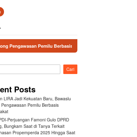
n
A
n Pemilu Berbasis Masyarakat
Fraksi PDI-Perjuangan 
Cari
ent Posts
an LIRA Jadi Kekuatan Baru, Bawaslu
 Pengawasan Pemilu Berbasis
akat
 PDI-Perjuangan Famoni Gulo DPRD
g, Bungkam Saat di Tanya Terkait
asan Propemperda 2025 Hingga Saat