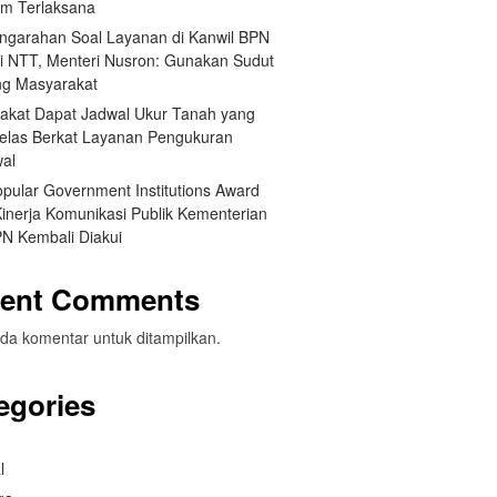
um Terlaksana
engarahan Soal Layanan di Kanwil BPN
si NTT, Menteri Nusron: Gunakan Sudut
g Masyarakat
akat Dapat Jadwal Ukur Tanah yang
Jelas Berkat Layanan Pengukuran
wal
opular Government Institutions Award
Kinerja Komunikasi Publik Kementerian
N Kembali Diakui
ent Comments
da komentar untuk ditampilkan.
egories
l