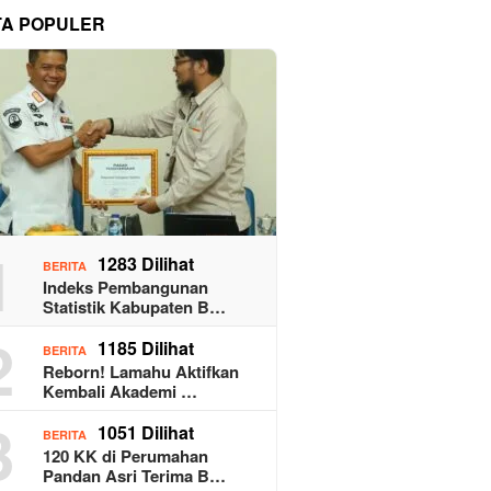
TA POPULER
1
1283 Dilihat
BERITA
Indeks Pembangunan
Statistik Kabupaten B…
2
1185 Dilihat
BERITA
Reborn! Lamahu Aktifkan
Kembali Akademi …
3
1051 Dilihat
BERITA
120 KK di Perumahan
Pandan Asri Terima B…