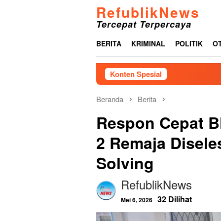
Loncat
RefublikNews
ke
Tercepat Terpercaya
konten
BERITA
KRIMINAL
POLITIK
O
Konten Spesial
Beranda
Berita
Respon Cepat B
2 Remaja Disele
Solving
RefublikNews
32 Dilihat
Mei 6, 2026