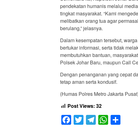
pendekatan humanis melalui medias
tingkat masyarakat. “Kami menged
melibatkan orang tua agar permasal
berulang,” jelasnya.
Dalam kesempatan tersebut, warga 
bertukar informasi, serta tidak mel
membutuhkan bantuan, masyarakat
Polsek Johar Baru, maupun Call Ce
Dengan penanganan yang cepat dan 
tetap aman serta kondusif.
(Humas Polres Metro Jakarta Pusat
Post Views:
32
Facebook
Twitter
Telegram
Whats
Sha