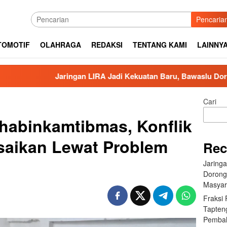
Pencaria
TOMOTIF
OLAHRAGA
REDAKSI
TENTANG KAMI
LAINNY
Jaringan LIRA Jadi Kekuatan Baru, Bawaslu Dorong Pengawasa
Cari
habinkamtibmas, Konflik
saikan Lewat Problem
Rec
Jaring
Dorong
Masyar
Fraksi
Tapten
Pembah