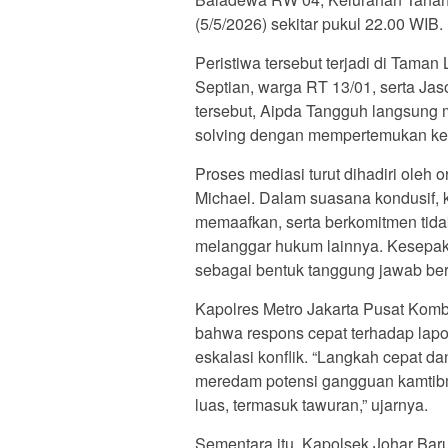
(5/5/2026) sekitar pukul 22.00 WIB.
Peristiwa tersebut terjadi di Taman
Septian, warga RT 13/01, serta Jas
tersebut, Aipda Tangguh langsung 
solving dengan mempertemukan ked
Proses mediasi turut dihadiri oleh
Michael. Dalam suasana kondusif, 
memaafkan, serta berkomitmen tid
melanggar hukum lainnya. Kesepaka
sebagai bentuk tanggung jawab be
Kapolres Metro Jakarta Pusat Kom
bahwa respons cepat terhadap lap
eskalasi konflik. “Langkah cepat da
meredam potensi gangguan kamtibma
luas, termasuk tawuran,” ujarnya.
Sementara itu, Kapolsek Johar Ba