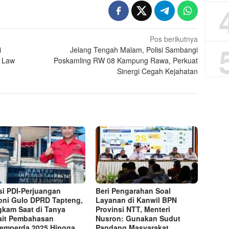
Pos berikutnya
i
Jelang Tengah Malam, Polisi Sambangi
f Law
Poskamling RW 08 Kampung Rawa, Perkuat
Sinergi Cegah Kejahatan
si PDI-Perjuangan
Beri Pengarahan Soal
ni Gulo DPRD Tapteng,
Layanan di Kanwil BPN
kam Saat di Tanya
Provinsi NTT, Menteri
ait Pembahasan
Nusron: Gunakan Sudut
emperda 2025 Hingga
Pandang Masyarakat