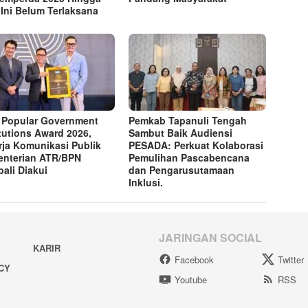
 Ini Belum Terlaksana
 Popular Government
Pemkab Tapanuli Tengah
itutions Award 2026,
Sambut Baik Audiensi
rja Komunikasi Publik
PESADA: Perkuat Kolaborasi
nterian ATR/BPN
Pemulihan Pascabencana
ali Diakui
dan Pengarusutamaan
Inklusi.
JARINGAN SOCIAL
KARIR
Facebook
Twitter
ACY
Youtube
RSS