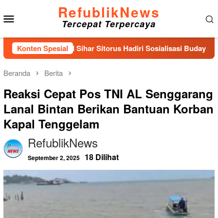
Loncat
RefublikNews
Menu
ke
Tercepat Terpercaya
konten
Mobile
X DPR RI Sihar Sitorus Hadiri Sosialisasi Budaya Mutu dan Kes
Konten Spesial
Beranda
Berita
Reaksi Cepat Pos TNI AL Senggarang
Lanal Bintan Berikan Bantuan Korban
Kapal Tenggelam
RefublikNews
18 Dilihat
September 2, 2025