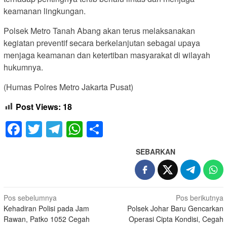
keamanan lingkungan.
Polsek Metro Tanah Abang akan terus melaksanakan
kegiatan preventif secara berkelanjutan sebagai upaya
menjaga keamanan dan ketertiban masyarakat di wilayah
hukumnya.
(Humas Polres Metro Jakarta Pusat)
Post Views:
18
Facebook
Twitter
Telegram
WhatsApp
Share
SEBARKAN
Navigasi
Pos sebelumnya
Pos berikutnya
Kehadiran Polisi pada Jam
Polsek Johar Baru Gencarkan
pos
Rawan, Patko 1052 Cegah
Operasi Cipta Kondisi, Cegah