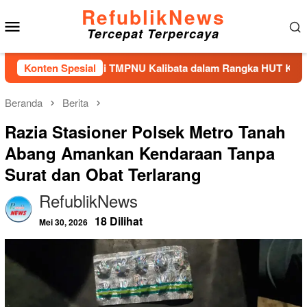
Loncat
RefublikNews
Menu
ke
Tercepat Terpercaya
konten
Mobile
bur Bunga di TMPNU Kalibata dalam Rangka HUT Ke-40 PPAL
Konten Spesial
Beranda
Berita
Razia Stasioner Polsek Metro Tanah
Abang Amankan Kendaraan Tanpa
Surat dan Obat Terlarang
RefublikNews
18 Dilihat
Mei 30, 2026