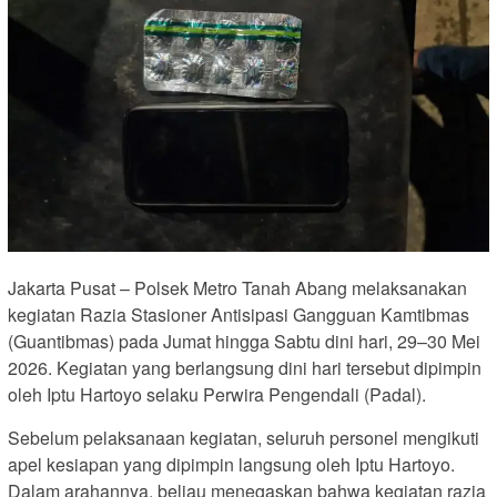
Jakarta Pusat – Polsek Metro Tanah Abang melaksanakan
kegiatan Razia Stasioner Antisipasi Gangguan Kamtibmas
(Guantibmas) pada Jumat hingga Sabtu dini hari, 29–30 Mei
2026. Kegiatan yang berlangsung dini hari tersebut dipimpin
oleh Iptu Hartoyo selaku Perwira Pengendali (Padal).
Sebelum pelaksanaan kegiatan, seluruh personel mengikuti
apel kesiapan yang dipimpin langsung oleh Iptu Hartoyo.
Dalam arahannya, beliau menegaskan bahwa kegiatan razia