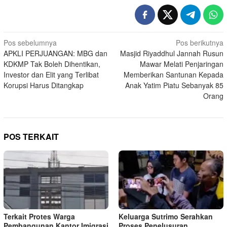
Navigasi
Pos sebelumnya
Pos berikutnya
APKLI PERJUANGAN: MBG dan
Masjid Riyaddhul Jannah Rusun
pos
KDKMP Tak Boleh Dihentikan,
Mawar Melati Penjaringan
Investor dan Elit yang Terlibat
Memberikan Santunan Kepada
Korupsi Harus Ditangkap
Anak Yatim Piatu Sebanyak 85
Orang
POS TERKAIT
Terkait Protes Warga
Keluarga Sutrimo Serahkan
Pembangunan Kantor Imigrasi
Proses Penelusuran