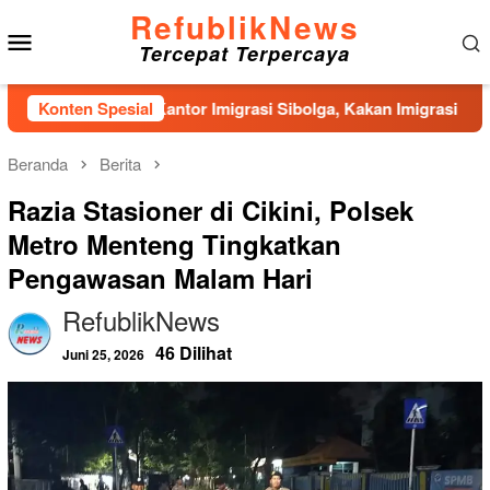
Loncat
RefublikNews
Menu
ke
Tercepat Terpercaya
konten
Mobile
bangunan Kantor Imigrasi Sibolga, Kakan Imigrasi Kelas II Ger
Konten Spesial
Beranda
Berita
Razia Stasioner di Cikini, Polsek
Metro Menteng Tingkatkan
Pengawasan Malam Hari
RefublikNews
46 Dilihat
Juni 25, 2026