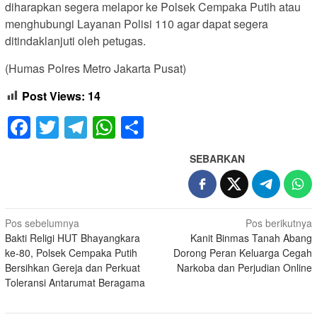
diharapkan segera melapor ke Polsek Cempaka Putih atau
menghubungi Layanan Polisi 110 agar dapat segera
ditindaklanjuti oleh petugas.
(Humas Polres Metro Jakarta Pusat)
Post Views:
14
Facebook
Twitter
Telegram
WhatsApp
Share
SEBARKAN
Navigasi
Pos sebelumnya
Pos berikutnya
Bakti Religi HUT Bhayangkara
Kanit Binmas Tanah Abang
pos
ke-80, Polsek Cempaka Putih
Dorong Peran Keluarga Cegah
Bersihkan Gereja dan Perkuat
Narkoba dan Perjudian Online
Toleransi Antarumat Beragama