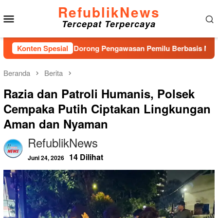
Loncat
RefublikNews
Menu
ke
Tercepat Terpercaya
konten
Mobile
u, Bawaslu Dorong Pengawasan Pemilu Berbasis Masyarakat
Konten Spesial
Beranda
Berita
Razia dan Patroli Humanis, Polsek
Cempaka Putih Ciptakan Lingkungan
Aman dan Nyaman
RefublikNews
14 Dilihat
Juni 24, 2026