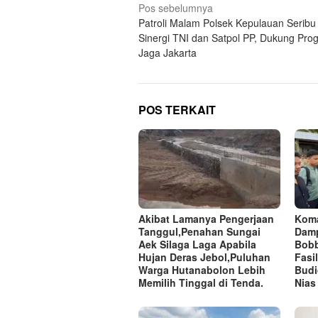
Navigasi
Pos sebelumnya
Patroli Malam Polsek Kepulauan Seribu
pos
Sinergi TNI dan Satpol PP, Dukung Pro
Jaga Jakarta
POS TERKAIT
Akibat Lamanya Pengerjaan
Koma
Tanggul,Penahan Sungai
Damp
Aek Silaga Laga Apabila
Bobb
Hujan Deras Jebol,Puluhan
Fasi
Warga Hutanabolon Lebih
Budi
Memilih Tinggal di Tenda.
Nias