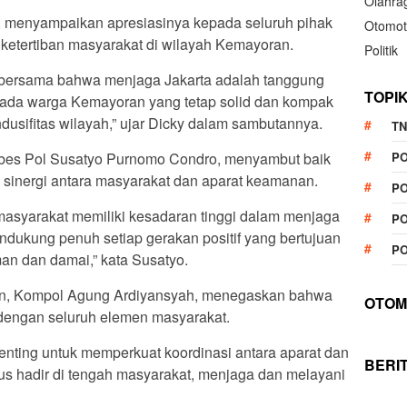
Olahra
 menyampaikan apresiasinya kepada seluruh pihak
Otomot
ketertiban masyarakat di wilayah Kemayoran.
Politik
 bersama bahwa menjaga Jakarta adalah tanggung
TOPI
pada warga Kemayoran yang tetap solid dan kompak
usifitas wilayah,” ujar Dicky dalam sambutannya.
TN
mbes Pol Susatyo Purnomo Condro, menyambut baik
P
tuk sinergi antara masyarakat dan aparat keamanan.
PO
asyarakat memiliki kesadaran tinggi dalam menjaga
PO
ndukung penuh setiap gerakan positif yang bertujuan
PO
an dan damai,” kata Susatyo.
an, Kompol Agung Ardiyansyah, menegaskan bahwa
OTOM
dengan seluruh elemen masyarakat.
enting untuk memperkuat koordinasi antara aparat dan
BERI
us hadir di tengah masyarakat, menjaga dan melayani