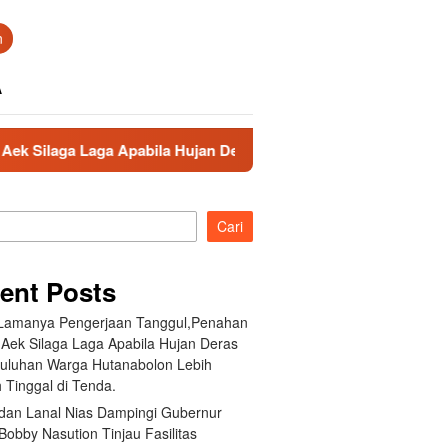
n
A
 Apabila Hujan Deras Jebol,Puluhan Warga Hutanabolon Lebih M
Cari
ent Posts
 Lamanya Pengerjaan Tanggul,Penahan
 Aek Silaga Laga Apabila Hujan Deras
Puluhan Warga Hutanabolon Lebih
 Tinggal di Tenda.
an Lanal Nias Dampingi Gubernur
obby Nasution Tinjau Fasilitas