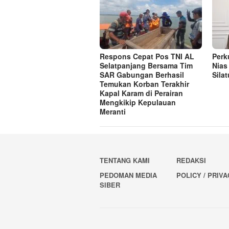
Respons Cepat Pos TNI AL
Perk
Selatpanjang Bersama Tim
Nias
SAR Gabungan Berhasil
Sila
Temukan Korban Terakhir
Kapal Karam di Perairan
Mengkikip Kepulauan
Meranti
TENTANG KAMI
REDAKSI
PEDOMAN MEDIA
POLICY / PRIV
SIBER