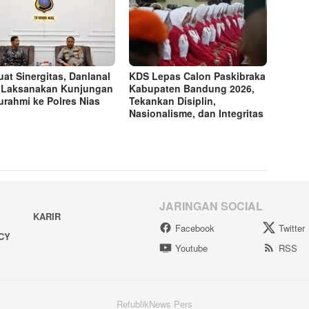
uat Sinergitas, Danlanal
KDS Lepas Calon Paskibraka
 Laksanakan Kunjungan
Kabupaten Bandung 2026,
turahmi ke Polres Nias
Tekankan Disiplin,
Nasionalisme, dan Integritas
JARINGAN SOCIAL
KARIR
Facebook
Twitter
ACY
Youtube
RSS
RefublikNews Pers