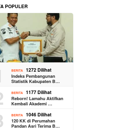
TA POPULER
1
1272 Dilihat
BERITA
Indeks Pembangunan
Statistik Kabupaten B…
2
1177 Dilihat
BERITA
Reborn! Lamahu Aktifkan
Kembali Akademi …
3
1046 Dilihat
BERITA
120 KK di Perumahan
Pandan Asri Terima B…