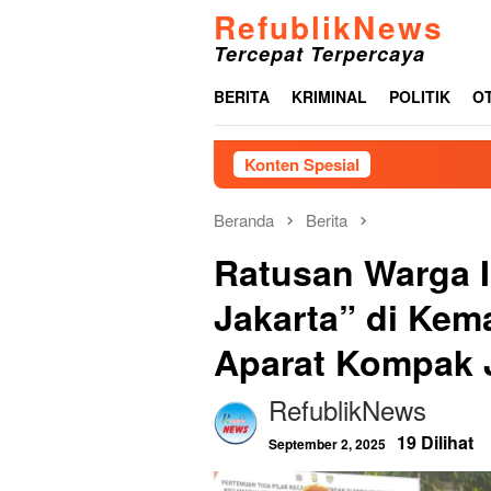
Loncat
RefublikNews
ke
Tercepat Terpercaya
konten
BERITA
KRIMINAL
POLITIK
O
Konten Spesial
Akib
Beranda
Berita
Ratusan Warga I
Jakarta” di Kem
Aparat Kompak 
RefublikNews
19 Dilihat
September 2, 2025