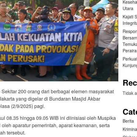
Keseha
Utara
Kajati
Integr
Respon
Bersam
Temuka
Perair
Perkuat
Kunjung
Rec
 – Sekitar 200 orang dari berbagai elemen masyarakat
Tidak a
Jakarta yang digelar di Bundaran Masjid Akbar
asa (2/9/2025) pagi.
Cat
ul 08.35 hingga 09.05 WIB ini diinisiasi oleh Muspika
Berita
oleh aparatur pemerintah, aparat keamanan, serta
Krimina
ah tersebut.