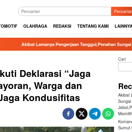
Pencaria
TOMOTIF
OLAHRAGA
REDAKSI
TENTANG KAMI
LAINNY
at Lamanya Pengerjaan Tanggul,Penahan Sungai Aek Silaga Laga
Cari
kuti Deklarasi “Jaga
ayoran, Warga dan
Rec
Jaga Kondusifitas
Akibat
Sungai
Jebol,
Memilih
Komand
Sumut B