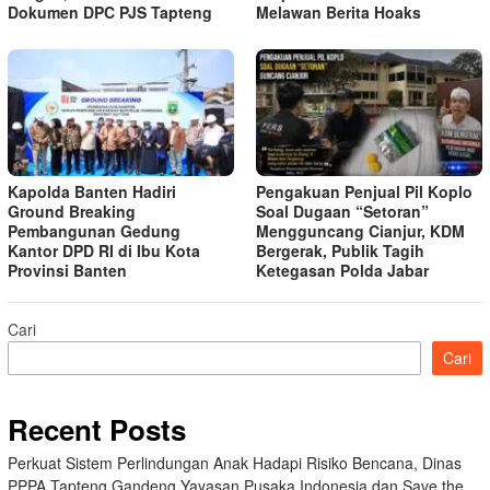
Dokumen DPC PJS Tapteng
Melawan Berita Hoaks
Kapolda Banten Hadiri
Pengakuan Penjual Pil Koplo
Ground Breaking
Soal Dugaan “Setoran”
Pembangunan Gedung
Mengguncang Cianjur, KDM
Kantor DPD RI di Ibu Kota
Bergerak, Publik Tagih
Provinsi Banten
Ketegasan Polda Jabar
Cari
Cari
Recent Posts
Perkuat Sistem Perlindungan Anak Hadapi Risiko Bencana, Dinas
PPPA Tapteng Gandeng Yayasan Pusaka Indonesia dan Save the