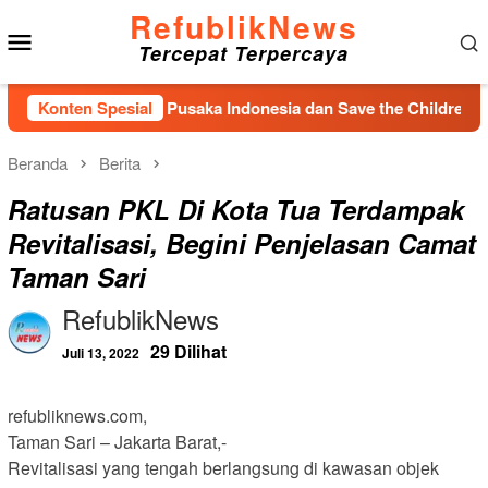
Loncat
RefublikNews
Menu
ke
Tercepat Terpercaya
konten
Mobile
g Yayasan Pusaka Indonesia dan Save the Children Sosialisas
Konten Spesial
Beranda
Berita
Ratusan PKL Di Kota Tua Terdampak
Revitalisasi, Begini Penjelasan Camat
Taman Sari
RefublikNews
29 Dilihat
Juli 13, 2022
refubliknews.com,
Taman Sari – Jakarta Barat,-
Revitalisasi yang tengah berlangsung di kawasan objek