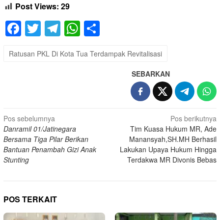
Post Views:
29
Facebook
Twitter
Telegram
WhatsApp
Share
Ratusan PKL Di Kota Tua Terdampak Revitalisasi
SEBARKAN
Navigasi
Pos sebelumnya
Pos berikutnya
Danramil 01/Jatinegara
Tim Kuasa Hukum MR, Ade
pos
Bersama Tiga Pilar Berikan
Manansyah,SH.MH Berhasil
Bantuan Penambah Gizi Anak
Lakukan Upaya Hukum Hingga
Stunting
Terdakwa MR Divonis Bebas
POS TERKAIT