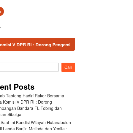
n
A
: Dorong Pengembangan Bandara FL Tobing dan Pelabuhan Sibo
Cari
ent Posts
ab Tapteng Hadiri Rakor Bersama
a Komisi V DPR RI : Dorong
bangan Bandara FL Tobing dan
han Sibolga.
Saat Ini Kondisi Wilayah Hutanabolon
i Landa Banjir, Melinda dan Yenita :