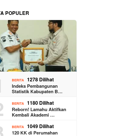
TA POPULER
1
1278 Dilihat
BERITA
Indeks Pembangunan
Statistik Kabupaten B…
2
1180 Dilihat
BERITA
Reborn! Lamahu Aktifkan
Kembali Akademi …
3
1049 Dilihat
BERITA
120 KK di Perumahan