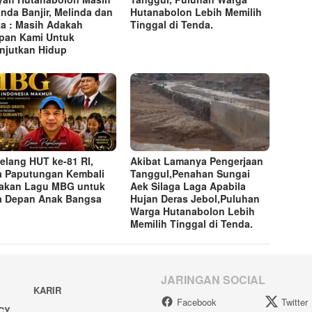
anda Banjir, Melinda dan
Hutanabolon Lebih Memilih
ta : Masih Adakah
Tinggal di Tenda.
pan Kami Untuk
njutkan Hidup
elang HUT ke-81 RI,
Akibat Lamanya Pengerjaan
 Paputungan Kembali
Tanggul,Penahan Sungai
akan Lagu MBG untuk
Aek Silaga Laga Apabila
 Depan Anak Bangsa
Hujan Deras Jebol,Puluhan
Warga Hutanabolon Lebih
Memilih Tinggal di Tenda.
JARINGAN SOCIAL
KARIR
Facebook
Twitter
ACY