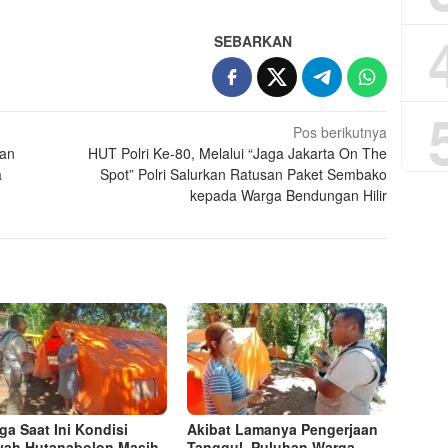
SEBARKAN
Pos berikutnya
gan
HUT Polri Ke-80, Melalui “Jaga Jakarta On The
a
Spot” Polri Salurkan Ratusan Paket Sembako
kepada Warga Bendungan Hilir
ga Saat Ini Kondisi
Akibat Lamanya Pengerjaan
yah Hutanabolon Masih
Tanggul, Puluhan Warga