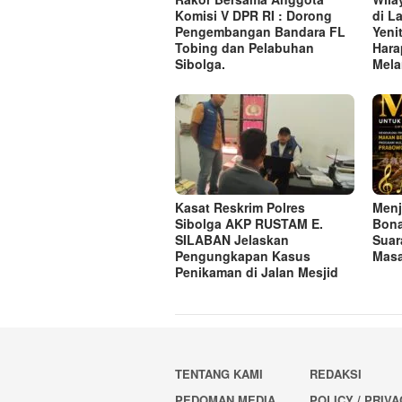
Komisi V DPR RI : Dorong
di L
Pengembangan Bandara FL
Yeni
Tobing dan Pelabuhan
Hara
Sibolga.
Mela
Kasat Reskrim Polres
Menj
Sibolga AKP RUSTAM E.
Bona
SILABAN Jelaskan
Suar
Pengungkapan Kasus
Masa
Penikaman di Jalan Mesjid
TENTANG KAMI
REDAKSI
PEDOMAN MEDIA
POLICY / PRIV