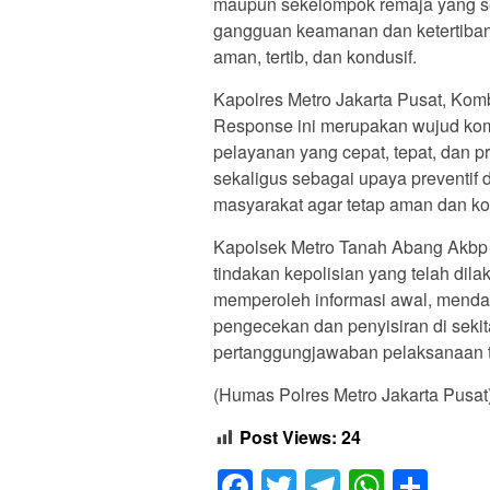
maupun sekelompok remaja yang s
gangguan keamanan dan ketertiban m
aman, tertib, dan kondusif.
Kapolres Metro Jakarta Pusat, Ko
Response ini merupakan wujud kom
pelayanan yang cepat, tepat, dan p
sekaligus sebagai upaya preventif
masyarakat agar tetap aman dan kon
Kapolsek Metro Tanah Abang Akb
tindakan kepolisian yang telah dil
memperoleh informasi awal, mendat
pengecekan dan penyisiran di sekit
pertanggungjawaban pelaksanaan 
(Humas Polres Metro Jakarta Pusat
Post Views:
24
Facebook
Twitter
Telegram
Whats
Sha