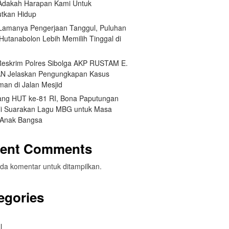
Adakah Harapan Kami Untuk
utkan Hidup
 Lamanya Pengerjaan Tanggul, Puluhan
Hutanabolon Lebih Memilih Tinggal di
Reskrim Polres Sibolga AKP RUSTAM E.
N Jelaskan Pengungkapan Kasus
man di Jalan Mesjid
ang HUT ke-81 RI, Bona Paputungan
i Suarakan Lagu MBG untuk Masa
Anak Bangsa
ent Comments
da komentar untuk ditampilkan.
egories
l