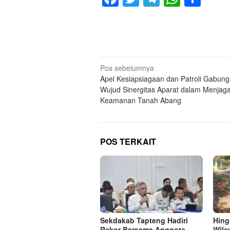
Navigasi
Pos sebelumnya
Apel Kesiapsiagaan dan Patroli Gabun
pos
Wujud Sinergitas Aparat dalam Menjag
Keamanan Tanah Abang
POS TERKAIT
Sekdakab Tapteng Hadiri
Hing
Rakor Bersama Anggota
Wila