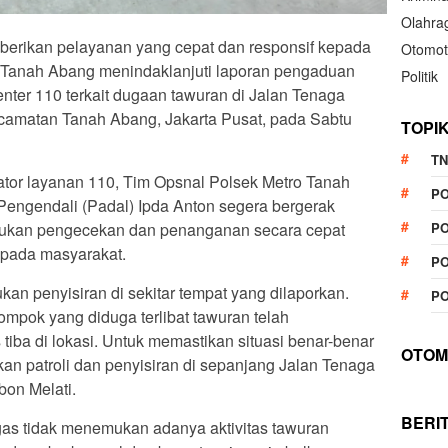
Olahra
berikan pelayanan yang cepat dan responsif kepada
Otomot
o Tanah Abang menindaklanjuti laporan pengaduan
Politik
nter 110 terkait dugaan tawuran di Jalan Tenaga
Kecamatan Tanah Abang, Jakarta Pusat, pada Sabtu
TOPI
TN
rator layanan 110, Tim Opsnal Polsek Metro Tanah
P
Pengendali (Padal) Ipda Anton segera bergerak
PO
kukan pengecekan dan penanganan secara cepat
epada masyarakat.
PO
kan penyisiran di sekitar tempat yang dilaporkan.
PO
mpok yang diduga terlibat tawuran telah
iba di lokasi. Untuk memastikan situasi benar-benar
OTOM
an patroli dan penyisiran di sepanjang Jalan Tenaga
bon Melati.
BERI
tugas tidak menemukan adanya aktivitas tawuran