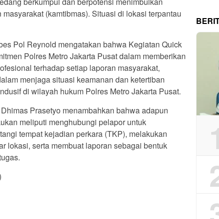
edang berkumpul dan berpotensi menimbulkan
asyarakat (kamtibmas). Situasi di lokasi terpantau
BERI
mbes Pol Reynold mengatakan bahwa Kegiatan Quick
itmen Polres Metro Jakarta Pusat dalam memberikan
rofesional terhadap setiap laporan masyarakat,
 dalam menjaga situasi keamanan dan ketertiban
dusif di wilayah hukum Polres Metro Jakarta Pusat.
p Dhimas Prasetyo menambahkan bahwa adapun
akukan meliputi menghubungi pelapor untuk
angi tempat kejadian perkara (TKP), melakukan
ar lokasi, serta membuat laporan sebagai bentuk
tugas.
)
App
re