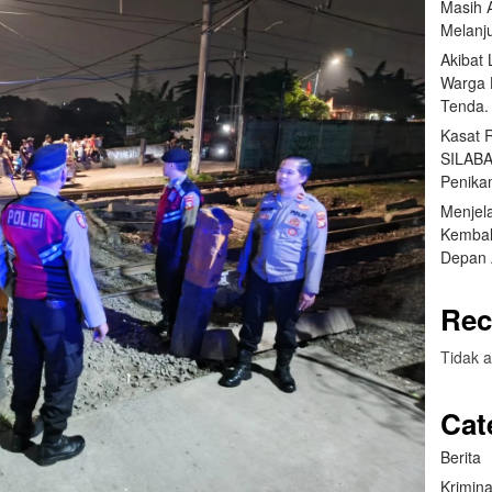
Masih 
Melanj
Akibat
Warga 
Tenda.
Kasat 
SILABA
Penika
Menjel
Kembal
Depan 
Rec
Tidak a
Cat
Berita
Krimina