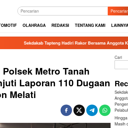
Pencaria
TOMOTIF
OLAHRAGA
REDAKSI
TENTANG KAMI
LAINNY
dakab Tapteng Hadiri Rakor Bersama Anggota Komisi V DPR RI 
Cari
 Polsek Metro Tanah
juti Laporan 110 Dugaan
Rec
n Melati
Sekdak
Anggot
Pengem
Pelabu
Hingga 
Masih d