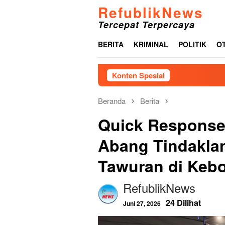
Loncat
RefublikNews
ke
Tercepat Terpercaya
konten
BERITA
KRIMINAL
POLITIK
O
Konten Spesial
Sek
Beranda
Berita
Quick Response
Abang Tindaklan
Tawuran di Kebo
RefublikNews
24 Dilihat
Juni 27, 2026