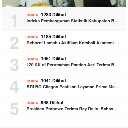
1
1283 Dilihat
BERITA
Indeks Pembangunan Statistik Kabupaten B…
2
1185 Dilihat
BERITA
Reborn! Lamahu Aktifkan Kembali Akademi …
3
1051 Dilihat
BERITA
120 KK di Perumahan Pandan Asri Terima B…
4
1041 Dilihat
BERITA
BRI BO Cilegon Pastikan Layanan Prima Me…
5
998 Dilihat
BERITA
Presiden Prabowo Terima Ray Dalio, Bahas…