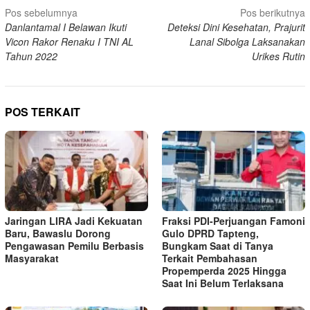
Navigasi
Pos sebelumnya
Pos berikutnya
Danlantamal I Belawan Ikuti
Deteksi Dini Kesehatan, Prajurit
pos
Vicon Rakor Renaku I TNI AL
Lanal Sibolga Laksanakan
Tahun 2022
Urikes Rutin
POS TERKAIT
Jaringan LIRA Jadi Kekuatan
Fraksi PDI-Perjuangan Famoni
Baru, Bawaslu Dorong
Gulo DPRD Tapteng,
Pengawasan Pemilu Berbasis
Bungkam Saat di Tanya
Masyarakat
Terkait Pembahasan
Propemperda 2025 Hingga
Saat Ini Belum Terlaksana