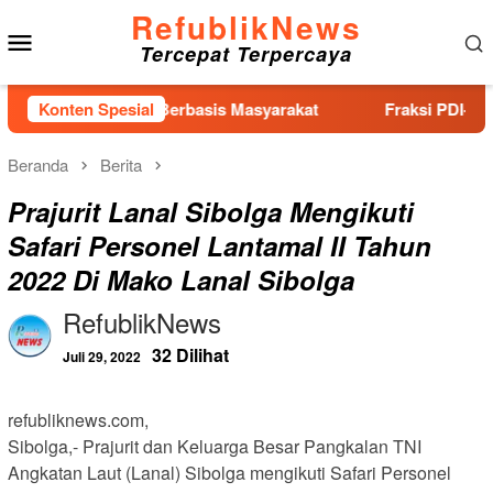
Loncat
RefublikNews
Menu
ke
Tercepat Terpercaya
konten
Mobile
san Pemilu Berbasis Masyarakat
Konten Spesial
Fraksi PDI-Perjuanga
Beranda
Berita
Prajurit Lanal Sibolga Mengikuti
Safari Personel Lantamal II Tahun
2022 Di Mako Lanal Sibolga
RefublikNews
32 Dilihat
Juli 29, 2022
refubliknews.com,
Sibolga,- Prajurit dan Keluarga Besar Pangkalan TNI
Angkatan Laut (Lanal) Sibolga mengikuti Safari Personel