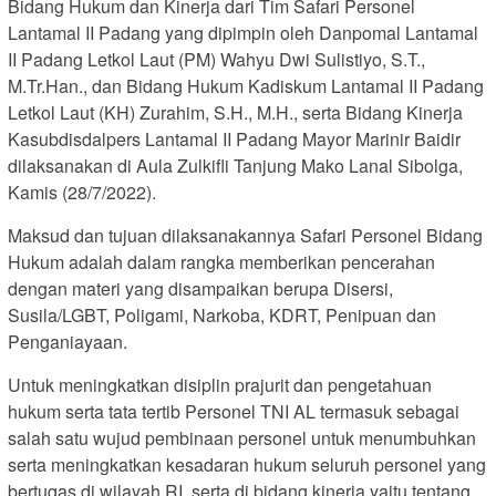
Bidang Hukum dan Kinerja dari Tim Safari Personel
Lantamal II Padang yang dipimpin oleh Danpomal Lantamal
II Padang Letkol Laut (PM) Wahyu Dwi Sulistiyo, S.T.,
M.Tr.Han., dan Bidang Hukum Kadiskum Lantamal II Padang
Letkol Laut (KH) Zurahim, S.H., M.H., serta Bidang Kinerja
Kasubdisdalpers Lantamal II Padang Mayor Marinir Baidir
dilaksanakan di Aula Zulkifli Tanjung Mako Lanal Sibolga,
Kamis (28/7/2022).
Maksud dan tujuan dilaksanakannya Safari Personel Bidang
Hukum adalah dalam rangka memberikan pencerahan
dengan materi yang disampaikan berupa Disersi,
Susila/LGBT, Poligami, Narkoba, KDRT, Penipuan dan
Penganiayaan.
Untuk meningkatkan disiplin prajurit dan pengetahuan
hukum serta tata tertib Personel TNI AL termasuk sebagai
salah satu wujud pembinaan personel untuk menumbuhkan
serta meningkatkan kesadaran hukum seluruh personel yang
bertugas di wilayah RI, serta di bidang kinerja yaitu tentang