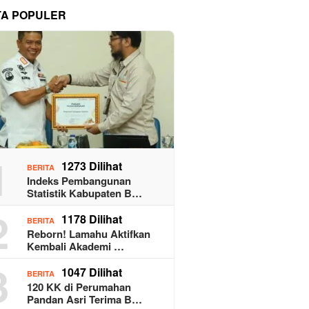
TA POPULER
1
1273 Dilihat
BERITA
Indeks Pembangunan
Statistik Kabupaten B…
2
1178 Dilihat
BERITA
Reborn! Lamahu Aktifkan
Kembali Akademi …
3
1047 Dilihat
BERITA
120 KK di Perumahan
Pandan Asri Terima B…