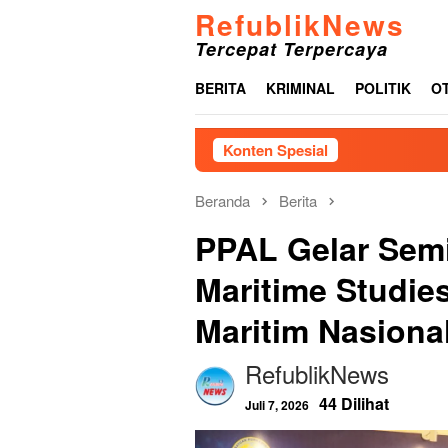
Loncat
RefublikNews
ke
Tercepat Terpercaya
konten
BERITA
KRIMINAL
POLITIK
O
Konten Spesial
Akibat Lam
Beranda
Berita
PPAL Gelar Semi
Maritime Studies
Maritim Nasiona
RefublikNews
44 Dilihat
Juli 7, 2026