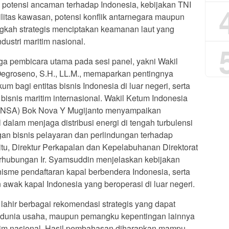
 potensi ancaman terhadap Indonesia, kebijakan TNI
litas kawasan, potensi konflik antarnegara maupun
ngkah strategis menciptakan keamanan laut yang
stri maritim nasional.
iga pembicara utama pada sesi panel, yakni Wakil
 Oegroseno, S.H., LL.M., memaparkan pentingnya
m bagi entitas bisnis Indonesia di luar negeri, serta
isnis maritim internasional. Wakil Ketum Indonesia
 (INSA) Bok Nova Y Mugijanto menyampaikan
 dalam menjaga distribusi energi di tengah turbulensi
ngan bisnis pelayaran dan perlindungan terhadap
itu, Direktur Perkapalan dan Kepelabuhanan Direktorat
hubungan Ir. Syamsuddin menjelaskan kebijakan
sme pendaftaran kapal berbendera Indonesia, serta
awak kapal Indonesia yang beroperasi di luar negeri.
 lahir berbagai rekomendasi strategis yang dapat
 dunia usaha, maupun pemangku kepentingan lainnya
im nasional. Hasil pembahasan diharapkan mampu