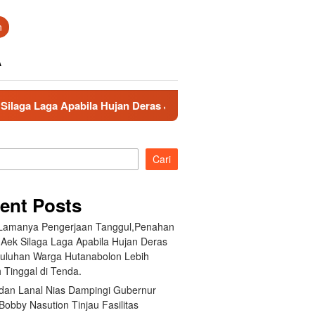
n
A
ila Hujan Deras Jebol,Puluhan Warga Hutanabolon Lebih Memili
Cari
ent Posts
 Lamanya Pengerjaan Tanggul,Penahan
 Aek Silaga Laga Apabila Hujan Deras
Puluhan Warga Hutanabolon Lebih
 Tinggal di Tenda.
an Lanal Nias Dampingi Gubernur
obby Nasution Tinjau Fasilitas