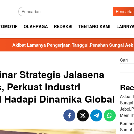
Pencaria
TOMOTIF
OLAHRAGA
REDAKSI
TENTANG KAMI
LAINNY
anya Pengerjaan Tanggul,Penahan Sungai Aek Silaga Laga Apab
Cari
nar Strategis Jalasena
, Perkuat Industri
Rec
l Hadapi Dinamika Global
Akibat
Sungai
Jebol,
Memilih
Komand
Sumut B