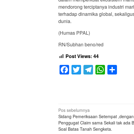
mendorong terciptanya industri mari
terhadap dinamika global, sekaligu
dunia.
(Humas PPAL)
RN/Subhan beno/red
Post Views:
44
Facebook
Twitter
Telegram
Whats
Sha
Navigasi
Pos sebelumnya
Sidang Pemeriksaan Setempat ,dengan
pos
Penggugat Claim sama Sekali tak ada 
Soal Batas Tanah Sengketa.