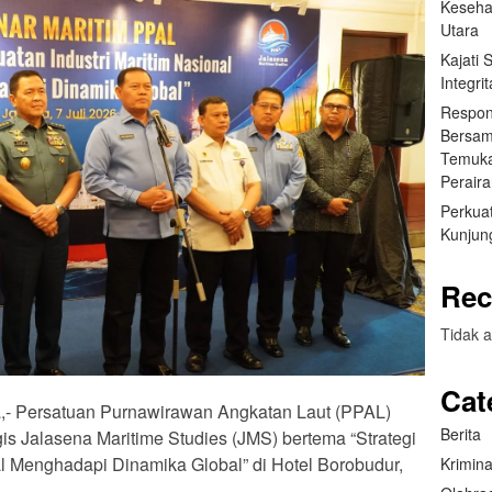
Keseha
Utara
Kajati
Integr
Respon
Bersam
Temuka
Perair
Perkuat
Kunjung
Rec
Tidak a
Cat
ta,- Persatuan Purnawirawan Angkatan Laut (PPAL)
Berita
s Jalasena Maritime Studies (JMS) bertema “Strategi
al Menghadapi Dinamika Global” di Hotel Borobudur,
Krimina