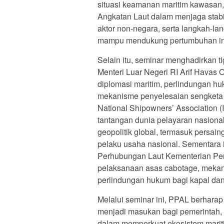
situasi keamanan maritim kawasan,
Angkatan Laut dalam menjaga stabi
aktor non-negara, serta langkah-la
mampu mendukung pertumbuhan indu
Selain itu, seminar menghadirkan t
Menteri Luar Negeri RI Arif Havas
diplomasi maritim, perlindungan huku
mekanisme penyelesaian sengketa b
National Shipowners’ Association
tantangan dunia pelayaran nasional
geopolitik global, termasuk persai
pelaku usaha nasional. Sementara 
Perhubungan Laut Kementerian Per
pelaksanaan asas cabotage, mekani
perlindungan hukum bagi kapal dan 
Melalui seminar ini, PPAL berharap
menjadi masukan bagi pemerintah,
dalam memperkuat ekosistem marit