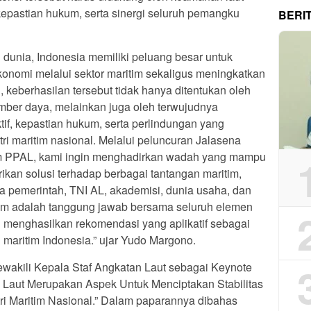
 kepastian hukum, serta sinergi seluruh pemangku
BERI
i dunia, Indonesia memiliki peluang besar untuk
nomi melalui sektor maritim sekaligus meningkatkan
, keberhasilan tersebut tidak hanya ditentukan oleh
ber daya, melainkan juga oleh terwujudnya
tif, kepastian hukum, serta perlindungan yang
ri maritim nasional. Melalui peluncuran Jalasena
um PPAL, kami ingin menghadirkan wadah yang mampu
rikan solusi terhadap berbagai tantangan maritim,
a pemerintah, TNI AL, akademisi, dunia usaha, dan
tim adalah tanggung jawab bersama seluruh elemen
n menghasilkan rekomendasi yang aplikatif sebagai
maritim Indonesia.” ujar Yudo Margono.
akili Kepala Staf Angkatan Laut sebagai Keynote
Laut Merupakan Aspek Untuk Menciptakan Stabilitas
 Maritim Nasional.” Dalam paparannya dibahas