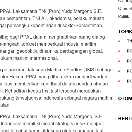
Olahra
Otomot
 PPAL Laksamana TNI (Purn) Yudo Margono S.E.,
Politik
nsur pemerintah, TNI AL, akademisi, pelaku industri
bagai pemangku kepentingan di sektor kemaritiman.
TOPI
ting bagi PPAL dalam menghadirkan ruang dialog
TN
-langkah konkret memperkuat industri maritim
ntangan geopolitik, dinamika perdagangan global,
P
ukum maritim internasional.
PO
 peluncuran Jalasena Maritime Studies (JMS) sebagai
PO
 Kantor Hukum PPAL yang diharapkan menjadi wadah
PO
kaligus memberikan kontribusi dalam pendampingan
. Kehadiran kedua institusi tersebut merupakan
kung terwujudnya Indonesia sebagai negara maritim
OTOM
utan.
PAL Laksamana TNI (Purn) Yudo Margono, S.E.,
BERI
Indonesia memiliki modal strategis untuk menjadi
tensi tersebut harus didukung oleh keamanan laut