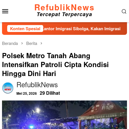
Loncat
RefublikNews
Menu
ke
Tercepat Terpercaya
konten
Mobile
angunan Kantor Imigrasi Sibolga, Kakan Imigrasi Kelas II Gerc
Konten Spesial
Beranda
Berita
Polsek Metro Tanah Abang
Intensifkan Patroli Cipta Kondisi
Hingga Dini Hari
RefublikNews
29 Dilihat
Mei 25, 2026