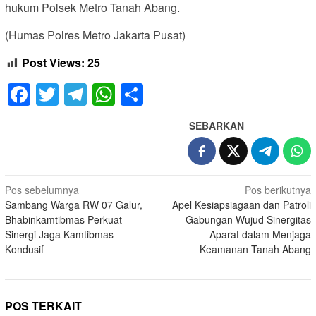
hukum Polsek Metro Tanah Abang.
(Humas Polres Metro Jakarta Pusat)
Post Views:
25
Facebook
Twitter
Telegram
WhatsApp
Share
SEBARKAN
Navigasi
Pos sebelumnya
Pos berikutnya
Sambang Warga RW 07 Galur,
Apel Kesiapsiagaan dan Patroli
pos
Bhabinkamtibmas Perkuat
Gabungan Wujud Sinergitas
Sinergi Jaga Kamtibmas
Aparat dalam Menjaga
Kondusif
Keamanan Tanah Abang
POS TERKAIT