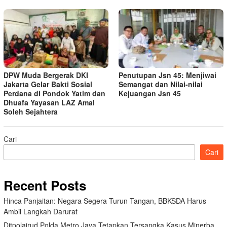
DPW Muda Bergerak DKI
Penutupan Jsn 45: Menjiwai
Jakarta Gelar Bakti Sosial
Semangat dan Nilai-nilai
Perdana di Pondok Yatim dan
Kejuangan Jsn 45
Dhuafa Yayasan LAZ Amal
Soleh Sejahtera
Cari
Cari
Recent Posts
Hinca Panjaitan: Negara Segera Turun Tangan, BBKSDA Harus
Ambil Langkah Darurat
Ditpolairud Polda Metro Jaya Tetapkan Tersangka Kasus Minerba