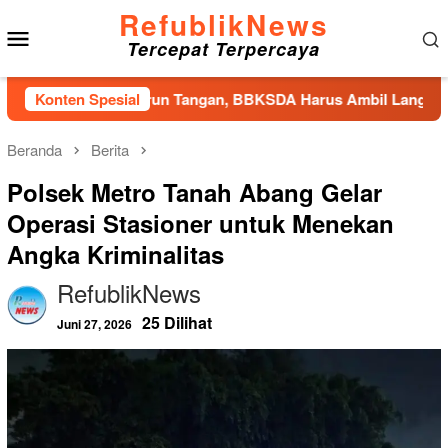
Loncat
RefublikNews
Menu
ke
Tercepat Terpercaya
konten
Mobile
a Segera Turun Tangan, BBKSDA Harus Ambil Langkah Darurat
Konten Spesial
Beranda
Berita
Polsek Metro Tanah Abang Gelar
Operasi Stasioner untuk Menekan
Angka Kriminalitas
RefublikNews
25 Dilihat
Juni 27, 2026