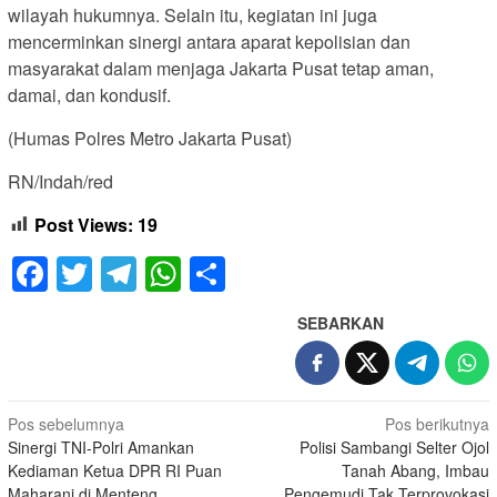
wilayah hukumnya. Selain itu, kegiatan ini juga
mencerminkan sinergi antara aparat kepolisian dan
masyarakat dalam menjaga Jakarta Pusat tetap aman,
damai, dan kondusif.
(Humas Polres Metro Jakarta Pusat)
RN/Indah/red
Post Views:
19
Facebook
Twitter
Telegram
WhatsApp
Share
SEBARKAN
Navigasi
Pos sebelumnya
Pos berikutnya
Sinergi TNI-Polri Amankan
Polisi Sambangi Selter Ojol
pos
Kediaman Ketua DPR RI Puan
Tanah Abang, Imbau
Maharani di Menteng
Pengemudi Tak Terprovokasi