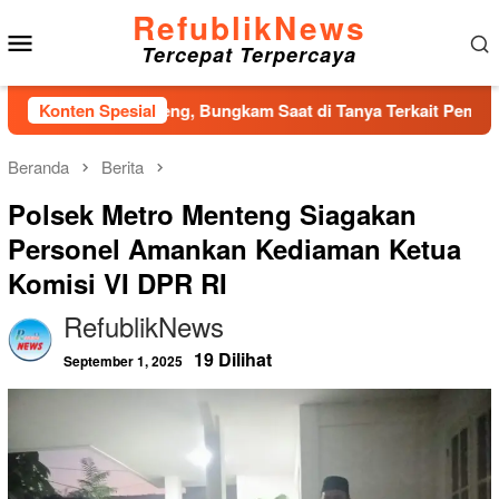
Loncat
RefublikNews
Menu
ke
Tercepat Terpercaya
konten
Mobile
DPRD Tapteng, Bungkam Saat di Tanya Terkait Pembahasan Prop
Konten Spesial
Beranda
Berita
Polsek Metro Menteng Siagakan
Personel Amankan Kediaman Ketua
Komisi VI DPR RI
RefublikNews
19 Dilihat
September 1, 2025