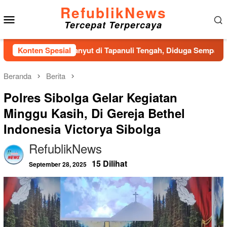
Loncat
RefublikNews
Menu
ke
Tercepat Terpercaya
konten
Mobile
a Ditemukan Hanyut di Tapanuli Tengah, Diduga Sempat Melomp
Konten Spesial
Beranda
Berita
Polres Sibolga Gelar Kegiatan
Minggu Kasih, Di Gereja Bethel
Indonesia Victorya Sibolga
RefublikNews
15 Dilihat
September 28, 2025