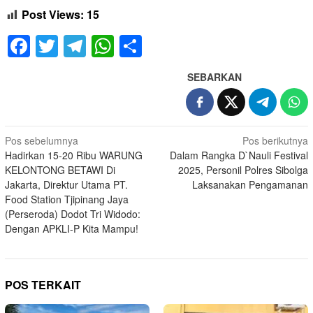
Post Views:
15
Facebook
Twitter
Telegram
WhatsApp
Share
SEBARKAN
Navigasi
Pos sebelumnya
Pos berikutnya
Hadirkan 15-20 Ribu WARUNG
Dalam Rangka D`Nauli Festival
pos
KELONTONG BETAWI Di
2025, Personil Polres Sibolga
Jakarta, Direktur Utama PT.
Laksanakan Pengamanan
Food Station Tjipinang Jaya
(Perseroda) Dodot Tri Widodo:
Dengan APKLI-P Kita Mampu!
POS TERKAIT