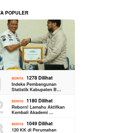
TA POPULER
1
1278 Dilihat
BERITA
Indeks Pembangunan
Statistik Kabupaten B…
2
1180 Dilihat
BERITA
Reborn! Lamahu Aktifkan
Kembali Akademi …
3
1049 Dilihat
BERITA
120 KK di Perumahan