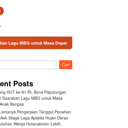
n
A
ntuk Masa Depan Anak Bangsa
Akibat Lamanya Pengerjaa
Cari
ent Posts
ang HUT ke-81 RI, Bona Paputungan
i Suarakan Lagu MBG untuk Masa
Anak Bangsa
 Lamanya Pengerjaan Tanggul,Penahan
 Aek Silaga Laga Apabila Hujan Deras
Puluhan Warga Hutanabolon Lebih