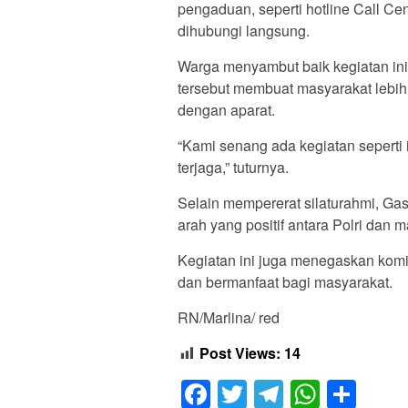
pengaduan, seperti hotline Call Ce
dihubungi langsung.
Warga menyambut baik kegiatan ini.
tersebut membuat masyarakat lebih
dengan aparat.
“Kami senang ada kegiatan seperti 
terjaga,” tuturnya.
Selain mempererat silaturahmi, G
arah yang positif antara Polri dan 
Kegiatan ini juga menegaskan komit
dan bermanfaat bagi masyarakat.
RN/Marlina/ red
Post Views:
14
Facebook
Twitter
Telegram
Whats
Sha