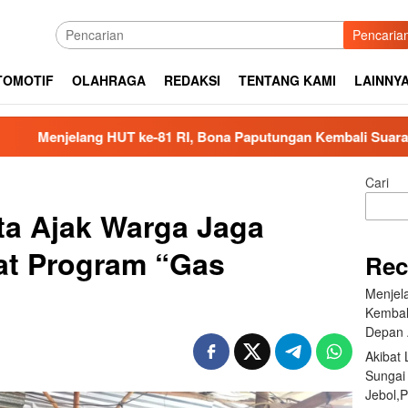
Pencaria
TOMOTIF
OLAHRAGA
REDAKSI
TENTANG KAMI
LAINNY
HUT ke-81 RI, Bona Paputungan Kembali Suarakan Lagu MBG u
Cari
ota Ajak Warga Jaga
t Program “Gas
Rec
Menjel
Kembal
Depan 
Akibat
Sungai
Jebol,