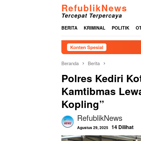
Loncat
RefublikNews
ke
Tercepat Terpercaya
konten
BERITA
KRIMINAL
POLITIK
O
Konten Spesial
Menjelang 
Beranda
Berita
Polres Kediri K
Kamtibmas Lewa
Kopling”
RefublikNews
14 Dilihat
Agustus 29, 2025