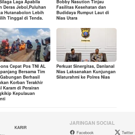
Silaga Laga Apabila
Bobby Nasution Tinjau
n Deras Jebol,Puluhan
Fasilitas Kesehatan dan
a Hutanabolon Lebih
Budidaya Rumput Laut di
lih Tinggal di Tenda.
Nias Utara
ons Cepat Pos TNI AL
Perkuat Sinergitas, Danlanal
tpanjang Bersama Tim
Nias Laksanakan Kunjungan
Gabungan Berhasil
Silaturahmi ke Polres Nias
kan Korban Terakhir
l Karam di Perairan
kikip Kepulauan
nti
JARINGAN SOCIAL
KARIR
Facebook
Twitter