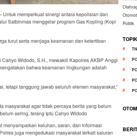
Olahra
– Untuk memperkuat sinergi antara kepolisian dan
Otomot
lalui Satbinmas menggelar program Gas Kopling (Kopi
Politik
TOPI
rga turut serta menjaga keamanan dan ketertiban
TN
P
tu Cahyo Widodo, S.H., mewakili Kapolres AKBP Anggi
H., mengatakan bahwa keamanan lingkungan adalah
PO
PO
i, tetapi tanggung jawab seluruh elemen masyarakat,”
PO
 masyarakat agar tidak percaya berita yang belum
OTOM
ebelum sering, terang Iptu Cahyo Widodo
pat menyampaikan keluhan, saran, dan informasi
BERI
Polres juga mengedukasi masyarakat terkait saluran