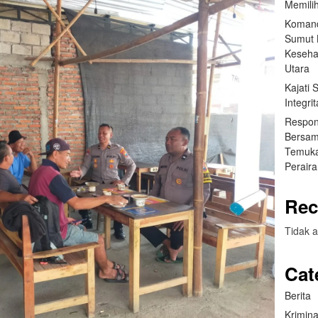
Memilih
Komand
Sumut B
Keseha
Utara
Kajati
Integr
Respon
Bersam
Temuka
Perair
Rec
Tidak a
Cat
Berita
Krimina