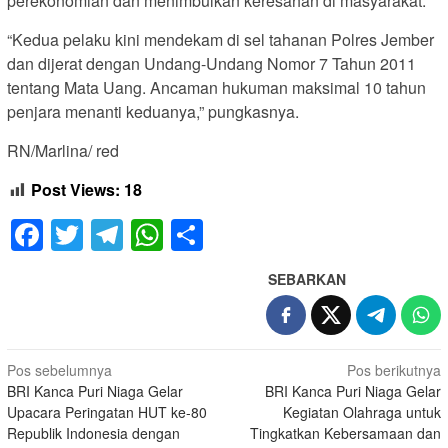
perekonomian dan menimbulkan keresahan di masyarakat.
“Kedua pelaku kini mendekam di sel tahanan Polres Jember
dan dijerat dengan Undang-Undang Nomor 7 Tahun 2011
tentang Mata Uang. Ancaman hukuman maksimal 10 tahun
penjara menanti keduanya,” pungkasnya.
RN/Marlina/ red
Post Views:
18
Facebook
Twitter
Telegram
WhatsApp
Share
SEBARKAN
Navigasi
Pos sebelumnya
Pos berikutnya
BRI Kanca Puri Niaga Gelar
BRI Kanca Puri Niaga Gelar
pos
Upacara Peringatan HUT ke-80
Kegiatan Olahraga untuk
Republik Indonesia dengan
Tingkatkan Kebersamaan dan