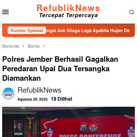
Loncat
RefublikNews
Menu
ke
Tercepat Terpercaya
konten
Mobile
enahan Sungai Aek Silaga Laga Apabila Hujan Deras Jebol,Pulu
Konten Spesial
Beranda
Berita
Polres Jember Berhasil Gagalkan
Peredaran Upal Dua Tersangka
Diamankan
RefublikNews
18 Dilihat
Agustus 29, 2025