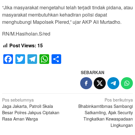
“Jika masyarakat mengetahui telah terjadi tindak pidana, atau
masyarakat membutuhkan kehadiran polisi dapat
menghubungi Mapolsek Plered,” ujar AKP Ali Murtadho.
RN/M.Hasiholan.S/red
Post Views:
15
Facebook
Twitter
Telegram
WhatsApp
Share
SEBARKAN
Navigasi
Pos sebelumnya
Pos berikutnya
Jaga Jakarta, Patroli Skala
Bhabinkamtibmas Sambangi
pos
Besar Polres Jakpus Ciptakan
Satkamling, Ajak Security
Rasa Aman Warga
Tingkatkan Kewaspadaan
Lingkungan