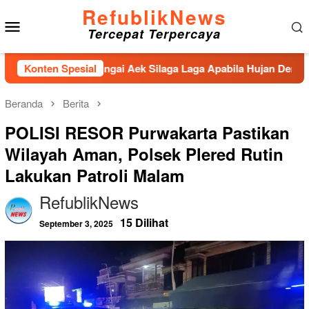
Loncat
RefublikNews
Menu
ke
Tercepat Terpercaya
konten
Mobile
enahan Sungai Aek Silaga Laga Apabila Hujan Deras Jebol,Pulu
Konten Spesial
Beranda
Berita
POLISI RESOR Purwakarta Pastikan
Wilayah Aman, Polsek Plered Rutin
Lakukan Patroli Malam
RefublikNews
15 Dilihat
September 3, 2025