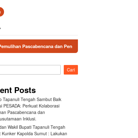
n
A
ncana dan Pengarusutamaan Inklusi.
Bupati dan Wakil
Cari
ent Posts
 Tapanuli Tengah Sambut Baik
si PESADA: Perkuat Kolaborasi
han Pascabencana dan
usutamaan Inklusi.
dan Wakil Bupati Tapanuli Tengah
 Kunker Kapolda Sumut : Lakukan