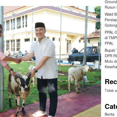
Ground
Rusun 
Wakil 
Persia
Gotong
PPAL G
di TMP
PPAL
Bupati
DPR RI 
Mutu da
Keseha
Rec
Tidak a
Cat
Berita