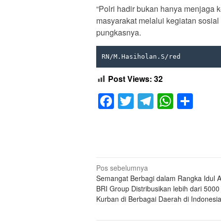
“Polri hadir bukan hanya menjaga ke
masyarakat melalui kegiatan sosia
pungkasnya.
RN/M.Hasiholan.S/red
Post Views:
32
Facebook
Twitter
Telegram
Whats
Sha
Navigasi
Pos sebelumnya
Semangat Berbagi dalam Rangka Idul 
pos
BRI Group Distribusikan lebih dari 500
Kurban di Berbagai Daerah di Indonesi