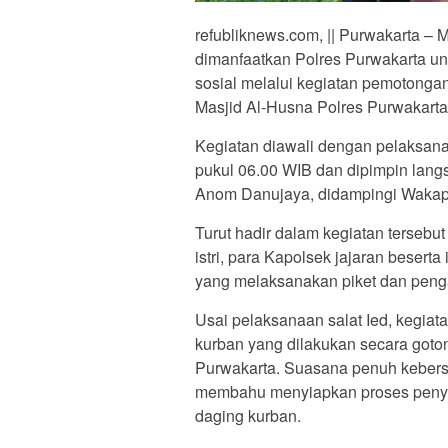
refubliknews.com, || Purwakarta –
dimanfaatkan Polres Purwakarta u
sosial melalui kegiatan pemotonga
Masjid Al-Husna Polres Purwakarta
Kegiatan diawali dengan pelaksana
pukul 06.00 WIB dan dipimpin lan
Anom Danujaya, didampingi Wakap
Turut hadir dalam kegiatan tersebu
istri, para Kapolsek jajaran beserta
yang melaksanakan piket dan pen
Usai pelaksanaan salat Ied, kegia
kurban yang dilakukan secara goton
Purwakarta. Suasana penuh kebersa
membahu menyiapkan proses penye
daging kurban.