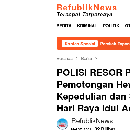
Loncat
RefublikNews
ke
Tercepat Terpercaya
konten
BERITA
KRIMINAL
POLITIK
O
Pemkab Tapanuli Tengah Sambut
Konten Spesial
Beranda
Berita
POLISI RESOR P
Pemotongan He
Kepedulian dan 
Hari Raya Idul 
RefublikNews
32 Dilihat
Mei 27, 2026