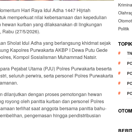
Krimina
 Momentum Hari Raya Idul Adha 1447 Hijriah
Olahra
ntuk memperkuat nilai kebersamaan dan kepedulian
Otomot
n hewan kurban yang dilaksanakan di lingkungan
Politik
, Rabu (27/5/2026).
an Sholat Idul Adha yang berlangsung khidmat sejak
TOPI
gsung Kapolres Purwakarta AKBP I Dewa Putu Gede
TN
olres, Kompol Sosialisman Muhammad Natsir.
P
t para Pejabat Utama (PJU) Polres Purwakarta beserta
PO
 istri, seluruh perwira, serta personel Polres Purwakarta
gamanan.
PO
PO
tan dilanjutkan dengan proses pemotongan hewan
g royong oleh panitia kurban dan personel Polres
maan terlihat saat anggota bersama panitia bahu-
OTOM
mbelihan, pengemasan hingga pendistribusian
BERI