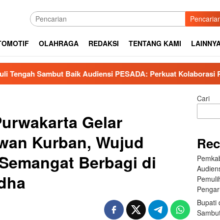
Pencaria
TOMOTIF
OLAHRAGA
REDAKSI
TENTANG KAMI
LAINNY
 Baik Audiensi PESADA: Perkuat Kolaborasi Pemulihan Pascabe
Cari
urwakarta Gelar
wan Kurban, Wujud
Rec
Semangat Berbagi di
Pemkab
Audien
Adha
Pemuli
Pengar
Bupati 
Sambut