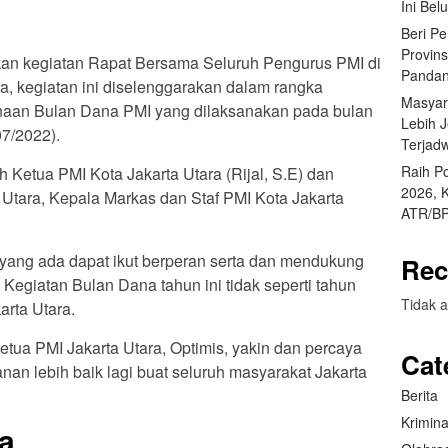
Ini Bel
Beri P
Provin
kan kegiatan Rapat Bersama Seluruh Pengurus PMI di
Pandan
a, kegiatan ini diselenggarakan dalam rangka
Masyar
naan Bulan Dana PMI yang dilaksanakan pada bulan
Lebih 
07/2022).
Terjad
Raih P
eh Ketua PMI Kota Jakarta Utara (Rijal, S.E) dan
2026, 
 Utara, Kepala Markas dan Staf PMI Kota Jakarta
ATR/BP
 yang ada dapat ikut berperan serta dan mendukung
Rec
Kegiatan Bulan Dana tahun ini tidak seperti tahun
Tidak a
arta Utara.
etua PMI Jakarta Utara, Optimis, yakin dan percaya
Cat
nan lebih baik lagi buat seluruh masyarakat Jakarta
Berita
Krimina
ra