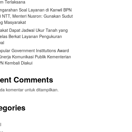
um Terlaksana
engarahan Soal Layanan di Kanwil BPN
si NTT, Menteri Nusron: Gunakan Sudut
g Masyarakat
akat Dapat Jadwal Ukur Tanah yang
Jelas Berkat Layanan Pengukuran
wal
opular Government Institutions Award
Kinerja Komunikasi Publik Kementerian
N Kembali Diakui
ent Comments
da komentar untuk ditampilkan.
egories
l