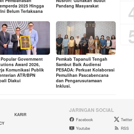
ait Pembahasan
Nusron: Gunakan Sudut
emperda 2025 Hingga
Pandang Masyarakat
 Ini Belum Terlaksana
 Popular Government
Pemkab Tapanuli Tengah
itutions Award 2026,
Sambut Baik Audiensi
rja Komunikasi Publik
PESADA: Perkuat Kolaborasi
nterian ATR/BPN
Pemulihan Pascabencana
ali Diakui
dan Pengarusutamaan
Inklusi.
JARINGAN SOCIAL
KARIR
Facebook
Twitter
ACY
Youtube
RSS