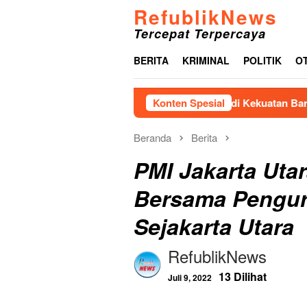
Loncat
RefublikNews
ke
Tercepat Terpercaya
konten
BERITA
KRIMINAL
POLITIK
O
Jaringan LIRA Jadi Kekuatan Baru, Bawasl
Konten Spesial
Beranda
Berita
PMI Jakarta Uta
Bersama Pengur
Sejakarta Utara
RefublikNews
13 Dilihat
Juli 9, 2022