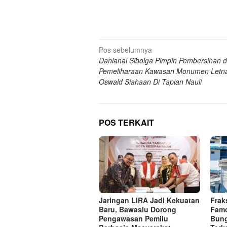
Navigasi
Pos sebelumnya
Danlanal Sibolga Pimpin Pembersihan 
pos
Pemeliharaan Kawasan Monumen Letn
Oswald Siahaan Di Tapian Nauli
POS TERKAIT
Jaringan LIRA Jadi Kekuatan
Frak
Baru, Bawaslu Dorong
Famo
Pengawasan Pemilu
Bung