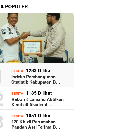
TA POPULER
1
1283 Dilihat
BERITA
Indeks Pembangunan
Statistik Kabupaten B…
2
1185 Dilihat
BERITA
Reborn! Lamahu Aktifkan
Kembali Akademi …
3
1051 Dilihat
BERITA
120 KK di Perumahan
Pandan Asri Terima B…