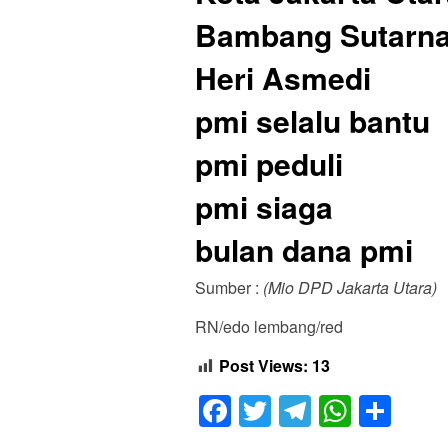
Bambang Sutarn
Heri Asmedi
pmi selalu bantu
pmi peduli
pmi siaga
bulan dana pmi
Sumber :
(Mio DPD Jakarta Utara)
RN/edo lembang/red
Post Views:
13
Facebook
Twitter
Telegram
Whats
Sha