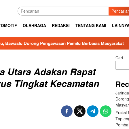
Pencaria
TOMOTIF
OLAHRAGA
REDAKSI
TENTANG KAMI
LAINNY
u Dorong Pengawasan Pemilu Berbasis Masyarakat
Frak
Cari
ra Utara Adakan Rapat
us Tingkat Kecamatan
Rec
Jaring
Dorong
Masyar
Fraksi
Tapten
Pembah