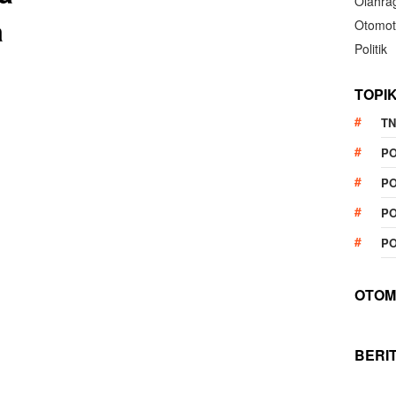
Olahra
a
Otomot
Politik
TOPI
TN
P
PO
PO
PO
OTOM
App
re
BERI