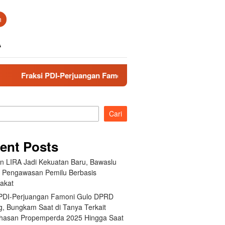
n
A
si PDI-Perjuangan Famoni Gulo DPRD Tapteng, Bungkam Saat di
Cari
ent Posts
an LIRA Jadi Kekuatan Baru, Bawaslu
 Pengawasan Pemilu Berbasis
akat
 PDI-Perjuangan Famoni Gulo DPRD
g, Bungkam Saat di Tanya Terkait
asan Propemperda 2025 Hingga Saat