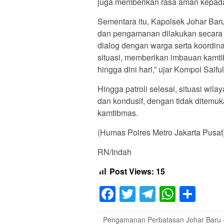
juga memberikan rasa aman kepada 
Sementara itu, Kapolsek Johar Ba
dan pengamanan dilakukan secara
dialog dengan warga serta koordin
situasi, memberikan imbauan kamt
hingga dini hari,” ujar Kompol Saiful
Hingga patroli selesai, situasi wi
dan kondusif, dengan tidak ditem
kamtibmas.
(Humas Polres Metro Jakarta Pusat
RN/Indah
Post Views:
15
Facebook
Twitter
Telegram
Whats
Sha
Pengamanan Perbatasan Johar Baru 