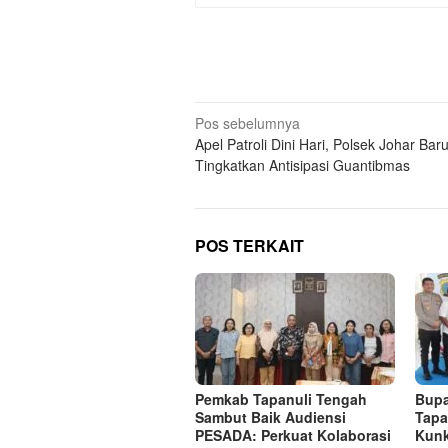
Navigasi
Pos sebelumnya
Apel Patroli Dini Hari, Polsek Johar Bar
pos
Tingkatkan Antisipasi Guantibmas
POS TERKAIT
Pemkab Tapanuli Tengah
Bupa
Sambut Baik Audiensi
Tapa
PESADA: Perkuat Kolaborasi
Kunk