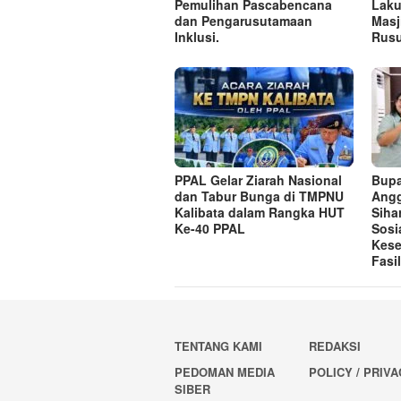
Pemulihan Pascabencana
Laku
dan Pengarusutamaan
Masj
Inklusi.
Rusu
PPAL Gelar Ziarah Nasional
Bupa
dan Tabur Bunga di TMPNU
Angg
Kalibata dalam Rangka HUT
Siha
Ke-40 PPAL
Sosi
Kese
Fasi
TENTANG KAMI
REDAKSI
PEDOMAN MEDIA
POLICY / PRIV
SIBER