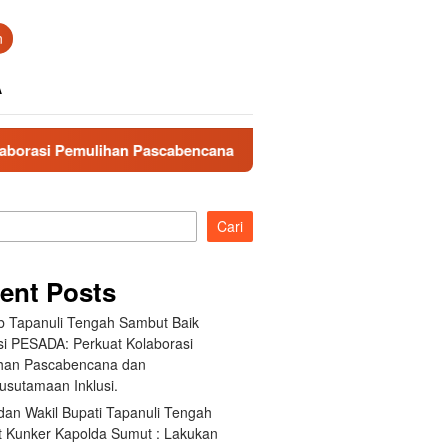
n
A
n Pascabencana dan Pengarusutamaan Inklusi.
Bupati 
Cari
ent Posts
 Tapanuli Tengah Sambut Baik
si PESADA: Perkuat Kolaborasi
han Pascabencana dan
usutamaan Inklusi.
dan Wakil Bupati Tapanuli Tengah
 Kunker Kapolda Sumut : Lakukan