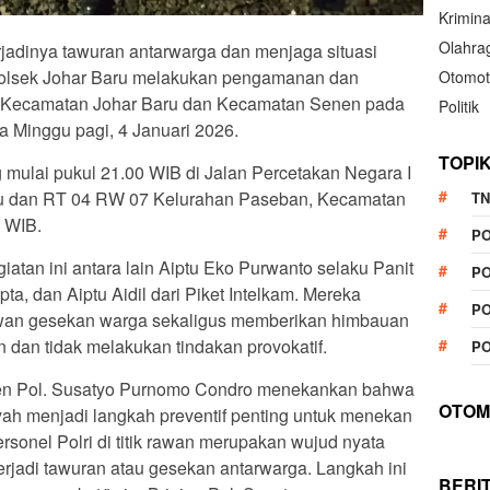
Krimina
Olahra
jadinya tawuran antarwarga dan menjaga situasi
 Polsek Johar Baru melakukan pengamanan dan
Otomot
h Kecamatan Johar Baru dan Kecamatan Senen pada
Politik
a Minggu pagi, 4 Januari 2026.
TOPI
mulai pukul 21.00 WIB di Jalan Percetakan Negara I
u dan RT 04 RW 07 Kelurahan Paseban, Kecamatan
TN
0 WIB.
P
iatan ini antara lain Aiptu Eko Purwanto selaku Panit
PO
a, dan Aiptu Aidil dari Piket Intelkam. Mereka
PO
rawan gesekan warga sekaligus memberikan himbauan
n dan tidak melakukan tindakan provokatif.
PO
gjen Pol. Susatyo Purnomo Condro menekankan bahwa
OTOM
ah menjadi langkah preventif penting untuk menekan
personel Polri di titik rawan merupakan wujud nyata
erjadi tawuran atau gesekan antarwarga. Langkah ini
BERI