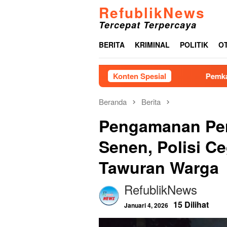
Loncat
RefublikNews
ke
Tercepat Terpercaya
konten
BERITA
KRIMINAL
POLITIK
O
Konten Spesial
Pemkab Tapanuli Teng
Beranda
Berita
Pengamanan Per
Senen, Polisi Ce
Tawuran Warga
RefublikNews
15 Dilihat
Januari 4, 2026