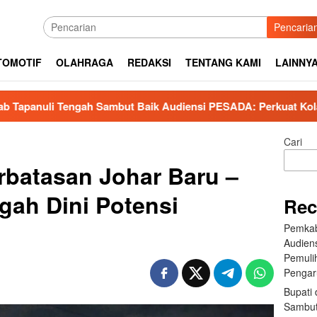
Pencaria
TOMOTIF
OLAHRAGA
REDAKSI
TENTANG KAMI
LAINNY
ah Sambut Baik Audiensi PESADA: Perkuat Kolaborasi Pemuliha
Cari
batasan Johar Baru –
gah Dini Potensi
Rec
Pemkab
Audien
Pemuli
Pengar
Bupati 
Sambut