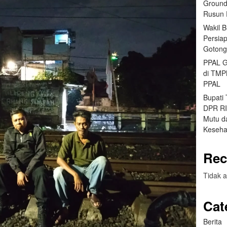
Ground
Rusun 
Wakil 
Persia
Gotong
PPAL G
di TMP
PPAL
Bupati
DPR RI 
Mutu da
Keseha
Rec
Tidak a
Cat
Berita