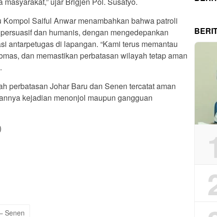
masyarakat,” ujar Brigjen Pol. Susatyo.
ru Kompol Saiful Anwar menambahkan bahwa patroli
BERI
 persuasif dan humanis, dengan mengedepankan
asi antarpetugas di lapangan. “Kami terus memantau
ibmas, dan memastikan perbatasan wilayah tetap aman
.
layah perbatasan Johar Baru dan Senen tercatat aman
ukannya kejadian menonjol maupun gangguan
)
App
re
– Senen