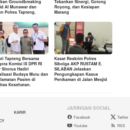
kan Groundbreaking
Tekankan Sinergi, Gotong
id Al Munawar dan
Royong, dan Kesiapan
n Polres Tapteng.
Matang
ti Tapteng Bersama
Kasat Reskrim Polres
ota Komisi IX DPR RI
Sibolga AKP RUSTAM E.
r Sitorus Hadiri
SILABAN Jelaskan
alisasi Budaya Mutu dan
Pengungkapan Kasus
lamatan Pasien di
Penikaman di Jalan Mesjid
litas Kesehatan.
JARINGAN SOCIAL
KARIR
Facebook
Twitter
ACY
Youtube
RSS