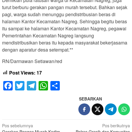
Demikian pula ratusan warga di Kecamatan Nagreg, juga
turut berburu gerakan pangan murah tersebut. Bahkan sejak
pagi, warga sudah menunggu pendistribusian beras di
halaman Kantor Kecamatan Nagreg. Sehingga begitu beras
itu sampai ke halaman Kantor Kecamatan Nagreg, pegawai
Pemerintahan Kecamatan Nagreg langsung
mendistribusikan beras itu kepada masyarakat bekerjasama
dengan aparatur desa setempat.**
RN/Darmawan Setiawan/red
Post Views:
17
Facebook
Twitter
Telegram
WhatsApp
Share
SEBARKAN
Navigasi
Pos sebelumnya
Pos berikutnya
Gerakan Pangan Murah Kodim
Polres Gresik dan Komunitas