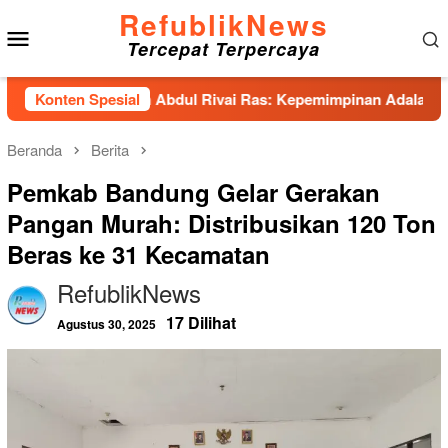
Loncat
RefublikNews
Menu
ke
Tercepat Terpercaya
konten
Mobile
s Hadirkan Abdul Rivai Ras: Kepemimpinan Adalah Talenta yang
Konten Spesial
Beranda
Berita
Pemkab Bandung Gelar Gerakan
Pangan Murah: Distribusikan 120 Ton
Beras ke 31 Kecamatan
RefublikNews
17 Dilihat
Agustus 30, 2025