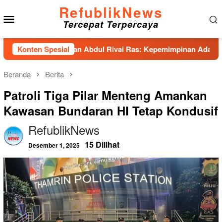
Loncat
RefublikNews
Menu
ke
Tercepat Terpercaya
konten
Mobile
nhas Hadirkan Abdul Rivai Ras: Kepemimpinan Adalah Talenta y
Konten Spesial
Beranda
Berita
Patroli Tiga Pilar Menteng Amankan
Kawasan Bundaran HI Tetap Kondusif
RefublikNews
15 Dilihat
Desember 1, 2025