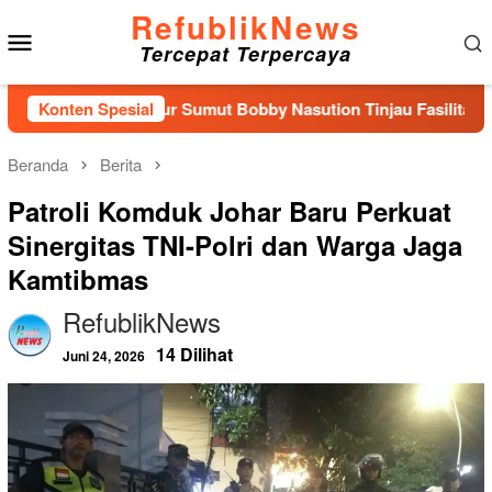
Loncat
RefublikNews
Menu
ke
Tercepat Terpercaya
konten
Mobile
i Gubernur Sumut Bobby Nasution Tinjau Fasilitas Kesehatan 
Konten Spesial
Beranda
Berita
Patroli Komduk Johar Baru Perkuat
Sinergitas TNI-Polri dan Warga Jaga
Kamtibmas
RefublikNews
14 Dilihat
Juni 24, 2026