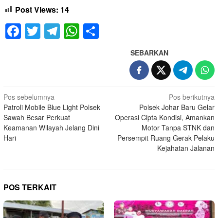
Post Views:
14
Facebook
Twitter
Telegram
WhatsApp
Share
SEBARKAN
Navigasi
Pos sebelumnya
Pos berikutnya
Patroli Mobile Blue Light Polsek
Polsek Johar Baru Gelar
pos
Sawah Besar Perkuat
Operasi Cipta Kondisi, Amankan
Keamanan Wilayah Jelang Dini
Motor Tanpa STNK dan
Hari
Persempit Ruang Gerak Pelaku
Kejahatan Jalanan
POS TERKAIT