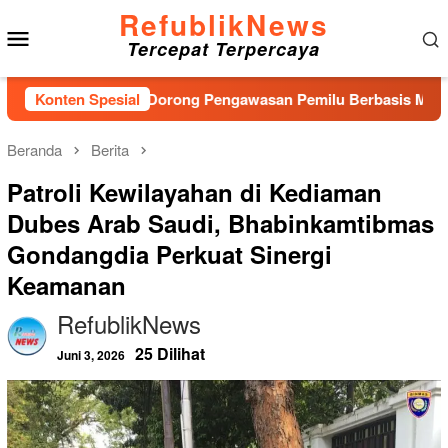
Loncat
RefublikNews
Menu
ke
Tercepat Terpercaya
konten
Mobile
, Bawaslu Dorong Pengawasan Pemilu Berbasis Masyarakat
Konten Spesial
Beranda
Berita
Patroli Kewilayahan di Kediaman
Dubes Arab Saudi, Bhabinkamtibmas
Gondangdia Perkuat Sinergi
Keamanan
RefublikNews
25 Dilihat
Juni 3, 2026