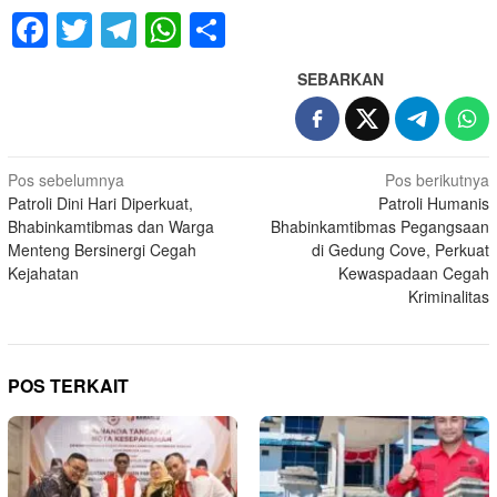
Facebook
Twitter
Telegram
WhatsApp
Share
SEBARKAN
Navigasi
Pos sebelumnya
Pos berikutnya
Patroli Dini Hari Diperkuat,
Patroli Humanis
pos
Bhabinkamtibmas dan Warga
Bhabinkamtibmas Pegangsaan
Menteng Bersinergi Cegah
di Gedung Cove, Perkuat
Kejahatan
Kewaspadaan Cegah
Kriminalitas
POS TERKAIT