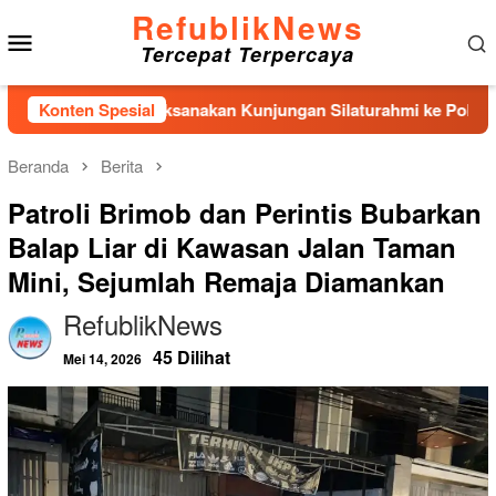
Loncat
RefublikNews
Menu
ke
Tercepat Terpercaya
konten
Mobile
lanal Nias Laksanakan Kunjungan Silaturahmi ke Polres Nias
Konten Spesial
Beranda
Berita
Patroli Brimob dan Perintis Bubarkan
Balap Liar di Kawasan Jalan Taman
Mini, Sejumlah Remaja Diamankan
RefublikNews
45 Dilihat
Mei 14, 2026