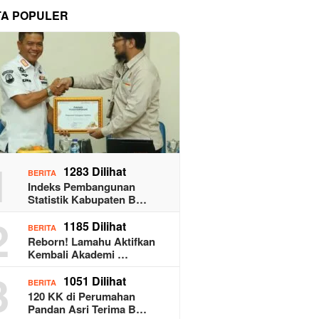
TA POPULER
1
1283 Dilihat
BERITA
Indeks Pembangunan
Statistik Kabupaten B…
2
1185 Dilihat
BERITA
Reborn! Lamahu Aktifkan
Kembali Akademi …
3
1051 Dilihat
BERITA
120 KK di Perumahan
Pandan Asri Terima B…