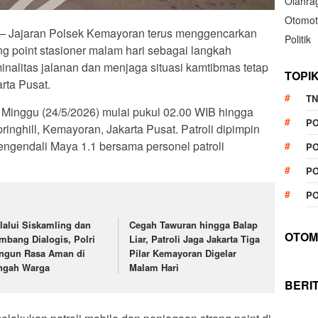
Olahra
Otomot
t — Jajaran Polsek Kemayoran terus menggencarkan
Politik
ong point stasioner malam hari sebagai langkah
inalitas jalanan dan menjaga situasi kamtibmas tetap
TOPI
rta Pusat.
TN
 Minggu (24/5/2026) mulai pukul 02.00 WIB hingga
P
nghill, Kemayoran, Jakarta Pusat. Patroli dipimpin
Pengendali Maya 1.1 bersama personel patroli
PO
PO
PO
lalui Siskamling dan
Cegah Tawuran hingga Balap
OTOM
mbang Dialogis, Polri
Liar, Patroli Jaga Jakarta Tiga
ngun Rasa Aman di
Pilar Kemayoran Digelar
ngah Warga
Malam Hari
BERI