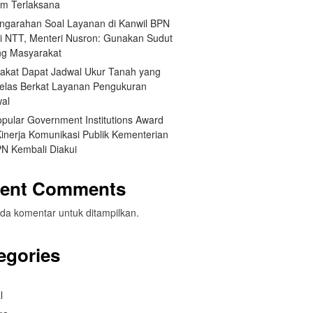
um Terlaksana
engarahan Soal Layanan di Kanwil BPN
si NTT, Menteri Nusron: Gunakan Sudut
g Masyarakat
akat Dapat Jadwal Ukur Tanah yang
Jelas Berkat Layanan Pengukuran
wal
opular Government Institutions Award
Kinerja Komunikasi Publik Kementerian
N Kembali Diakui
ent Comments
da komentar untuk ditampilkan.
egories
l