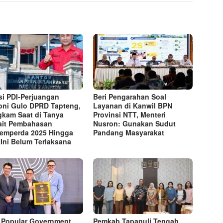
si PDI-Perjuangan
Beri Pengarahan Soal
ni Gulo DPRD Tapteng,
Layanan di Kanwil BPN
kam Saat di Tanya
Provinsi NTT, Menteri
ait Pembahasan
Nusron: Gunakan Sudut
emperda 2025 Hingga
Pandang Masyarakat
 Ini Belum Terlaksana
 Popular Government
Pemkab Tapanuli Tengah