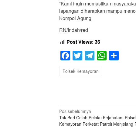
“Kami ingin memastikan masyaraka
lapangan diharapkan mampu menceg
Kompol Agung.
RN/Indah/red
Post Views:
36
Facebook
Twitter
Telegram
Whats
Sha
Polsek Kemayoran
Navigasi
Pos sebelumnya
Tak Beri Celah Pelaku Kejahatan, Polse
pos
Kemayoran Perketat Patroli Menjelang 