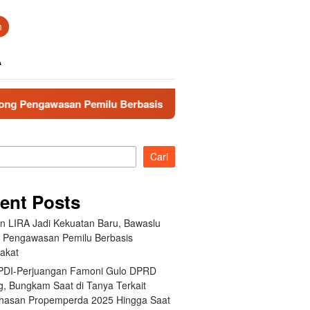
n
A
 Pemilu Berbasis Masyarakat
Fraksi PDI-Perjuangan Fa
Cari
ent Posts
an LIRA Jadi Kekuatan Baru, Bawaslu
 Pengawasan Pemilu Berbasis
akat
 PDI-Perjuangan Famoni Gulo DPRD
g, Bungkam Saat di Tanya Terkait
asan Propemperda 2025 Hingga Saat