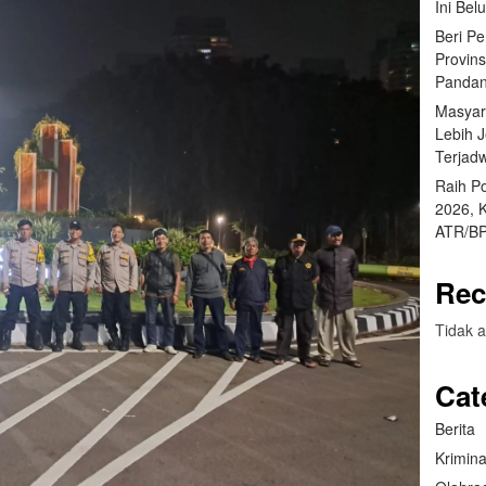
Ini Bel
Beri P
Provin
Pandan
Masyar
Lebih 
Terjad
Raih P
2026, 
ATR/BP
Rec
Tidak a
Cat
Berita
Krimina