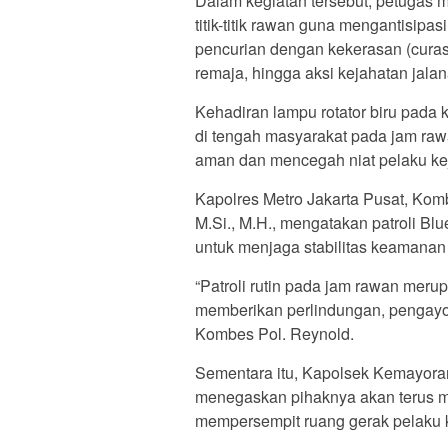
Dalam kegiatan tersebut, petugas m
titik-titik rawan guna mengantisipa
pencurian dengan kekerasan (curas
remaja, hingga aksi kejahatan jalan
Kehadiran lampu rotator biru pada 
di tengah masyarakat pada jam raw
aman dan mencegah niat pelaku ke
Kapolres Metro Jakarta Pusat, Kombe
M.Si., M.H., mengatakan patroli Blue
untuk menjaga stabilitas keamanan
“Patroli rutin pada jam rawan meru
memberikan perlindungan, pengayo
Kombes Pol. Reynold.
Sementara itu, Kapolsek Kemayoran
menegaskan pihaknya akan terus m
mempersempit ruang gerak pelaku k