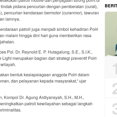
elakukan patroli mobile dan penjagaan strong point di
BERI
si tindak pidana pencurian dengan pemberatan (curat),
), pencurian kendaraan bermotor (curanmor), tawuran
an lainnya.
kendaraan patroli juga menjadi simbol kehadiran Polri
an malam hingga dini hari guna memberikan rasa
jahatan.
s Pol. Dr. Reynold E. P. Hutagalung, S.E., S.I.K.,
 Light merupakan bagian dari strategi preventif Polri
 wilayah.
pakan bentuk kesiapsiagaan anggota Polri dalam
man, dan pelayanan kepada masyarakat,” ujar
, Kompol Dr. Agung Ardiyansyah, S.H., M.H.,
eningkatkan patroli kewilayahan sebagai langkah
riminalitas.