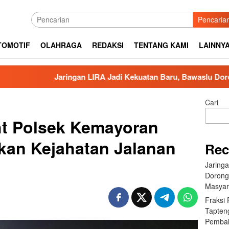
Pencaria
TOMOTIF
OLAHRAGA
REDAKSI
TENTANG KAMI
LAINNY
aringan LIRA Jadi Kekuatan Baru, Bawaslu Dorong Pengawasan
Cari
ght Polsek Kemayoran
kan Kejahatan Jalanan
Rec
Jaring
Dorong
Masyar
Fraksi
Tapten
Pembah