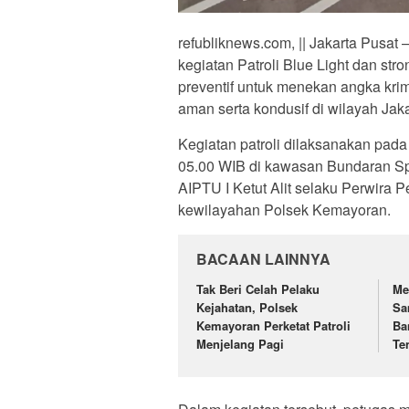
refubliknews.com, || Jakarta Pusa
kegiatan Patroli Blue Light dan str
preventif untuk menekan angka krim
aman serta kondusif di wilayah Jaka
Kegiatan patroli dilaksanakan pada
05.00 WIB di kawasan Bundaran Spri
AIPTU I Ketut Alit selaku Perwira 
kewilayahan Polsek Kemayoran.
BACAAN LAINNYA
Tak Beri Celah Pelaku
Me
Kejahatan, Polsek
Sa
Kemayoran Perketat Patroli
Ba
Menjelang Pagi
Te