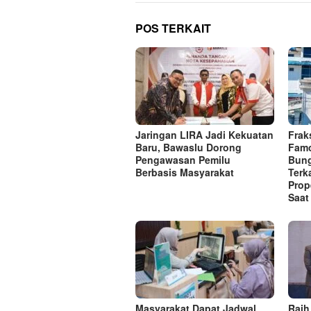
POS TERKAIT
Jaringan LIRA Jadi Kekuatan
Frak
Baru, Bawaslu Dorong
Famo
Pengawasan Pemilu
Bung
Berbasis Masyarakat
Terk
Prop
Saat
Masyarakat Dapat Jadwal
Raih