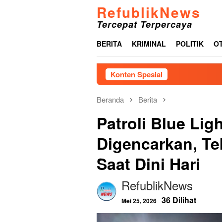
Loncat
RefublikNews
ke
Tercepat Terpercaya
konten
BERITA
KRIMINAL
POLITIK
O
Konten Spesial
J
Beranda
Berita
Patroli Blue Li
Digencarkan, Te
Saat Dini Hari
RefublikNews
36 Dilihat
Mei 25, 2026