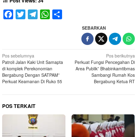
Post Views:
34
Facebook
Twitter
Telegram
WhatsApp
Share
SEBARKAN
Navigasi
Pos sebelumnya
Pos berikutnya
Patroli Jalan Kaki Unit Samapta
Perkuat Fungsi Pencegahan Di
pos
di komplek Perekonomian
Area Publik” Bhabinkamtibmas
Bergabung Dengan SATPAM”
Sambangi Rumah Kos
Perkuat Keamanan Di Ruko 55
Bergabung Ketua RT
POS TERKAIT