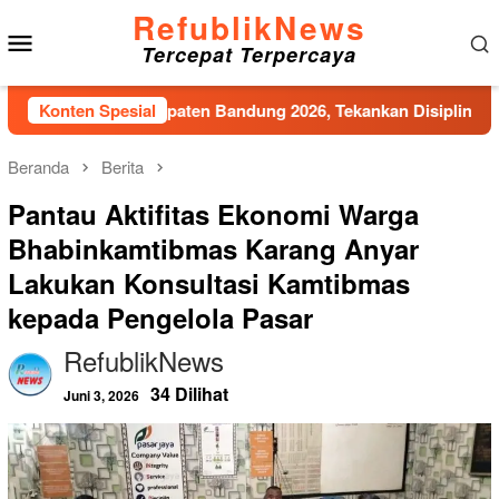
Loncat
RefublikNews
Menu
ke
Tercepat Terpercaya
konten
Mobile
braka Kabupaten Bandung 2026, Tekankan Disiplin, Nasionalisme
Konten Spesial
Beranda
Berita
Pantau Aktifitas Ekonomi Warga
Bhabinkamtibmas Karang Anyar
Lakukan Konsultasi Kamtibmas
kepada Pengelola Pasar
RefublikNews
34 Dilihat
Juni 3, 2026