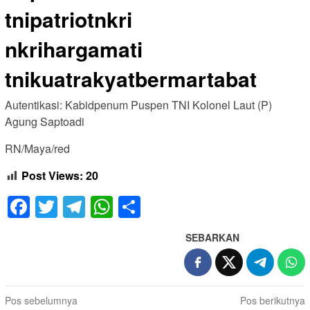
tnipatriotnkri
nkrihargamati
tnikuatrakyatbermartabat
Autentikasi: Kabidpenum Puspen TNI Kolonel Laut (P)
Agung Saptoadi
RN/Maya/red
Post Views:
20
Facebook
Twitter
Telegram
WhatsApp
Share
SEBARKAN
Navigasi
Pos sebelumnya
Pos berikutnya