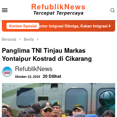
Loncat
RefublikNews
Menu
ke
Tercepat Terpercaya
konten
Mobile
angunan Kantor Imigrasi Sibolga, Kakan Imigrasi Kelas II Gerce
Konten Spesial
Beranda
Berita
Panglima TNI Tinjau Markas
Yontaipur Kostrad di Cikarang
RefublikNews
20 Dilihat
Oktober 22, 2025