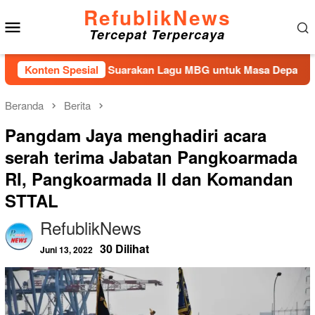
Loncat
RefublikNews
Menu
ke
Tercepat Terpercaya
konten
Mobile
an Kembali Suarakan Lagu MBG untuk Masa Depan Anak Bangsa
Konten Spesial
Beranda
Berita
Pangdam Jaya menghadiri acara
serah terima Jabatan Pangkoarmada
RI, Pangkoarmada II dan Komandan
STTAL
RefublikNews
30 Dilihat
Juni 13, 2022