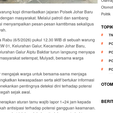
Olahra
Otomot
warung kopi dimanfaatkan jajaran Polsek Johar Baru
Politik
dengan masyarakat. Melalui patroli dan sambang
isi menyampaikan pesan-pesan kamtibmas sekaligus
TOPI
yah.
TN
a Rabu (6/5/2026) pukul 12.30 WIB di sebuah warung
P
/RW 01, Kelurahan Galur, Kecamatan Johar Baru,
lurahan Galur Aiptu Baktiar turun langsung menyapa
PO
 masyarakat setempat, Mulyadi, bersama warga
PO
PO
ar mengajak warga untuk bersama-sama menjaga
katkan kewaspadaan serta aktif bertukar informasi
OTOM
menekankan pentingnya deteksi dini terhadap potensi
egah sejak awal.
BERI
enerapkan aturan tamu wajib lapor 1×24 jam kepada
ah antisipasi terhadap potensi gangguan keamanan.