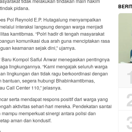
asyarakat tidak melakukan tindakan main hakim
BERI
tindak pidana.
bes Pol Reynold E.P. Hutagalung menyampaikan
elalui interaksi langsung dengan warga menjadi
litas kamtibmas. “Polri hadir di tengah masyarakat
angun komunikasi dua arah guna menciptakan rasa
uan keamanan sejak dini,” ujarnya.
r Baru Kompol Saiful Anwar menegaskan pentingnya
jaga lingkungannya. “Kami mengajak seluruh warga
nan lingkungan dan tidak ragu berkoordinasi dengan
n bantuan, segera hubungi Bhabinkamtibmas,
au Call Center 110,” jelasnya.
car serta mendapat respons positif dari warga yang
engah aktivitas sehari-hari mereka. Pendekatan santai
 mampu memperkuat sinergi antara polisi dan
tetap aman dan kondusif.
)