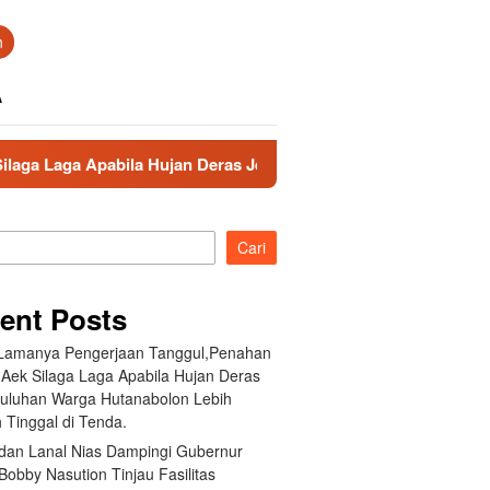
n
A
 Hujan Deras Jebol,Puluhan Warga Hutanabolon Lebih Memilih T
Cari
ent Posts
 Lamanya Pengerjaan Tanggul,Penahan
 Aek Silaga Laga Apabila Hujan Deras
Puluhan Warga Hutanabolon Lebih
 Tinggal di Tenda.
an Lanal Nias Dampingi Gubernur
obby Nasution Tinjau Fasilitas