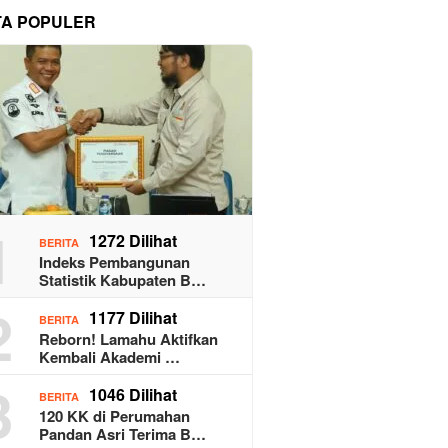
TA POPULER
1
1272 Dilihat
BERITA
Indeks Pembangunan
Statistik Kabupaten B…
2
1177 Dilihat
BERITA
Reborn! Lamahu Aktifkan
Kembali Akademi …
3
1046 Dilihat
BERITA
120 KK di Perumahan
Pandan Asri Terima B…