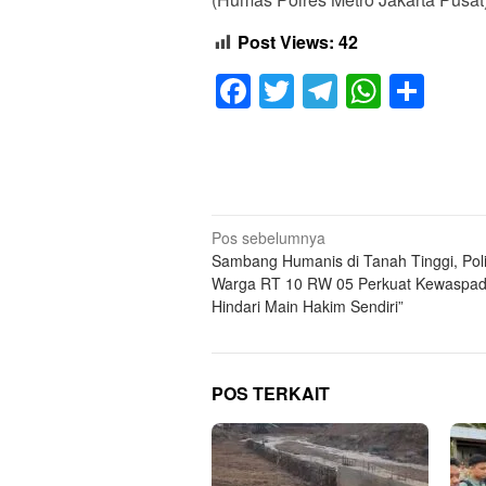
Post Views:
42
Facebook
Twitter
Telegram
Whats
Sha
Navigasi
Pos sebelumnya
Sambang Humanis di Tanah Tinggi, Poli
pos
Warga RT 10 RW 05 Perkuat Kewaspa
Hindari Main Hakim Sendiri”
POS TERKAIT