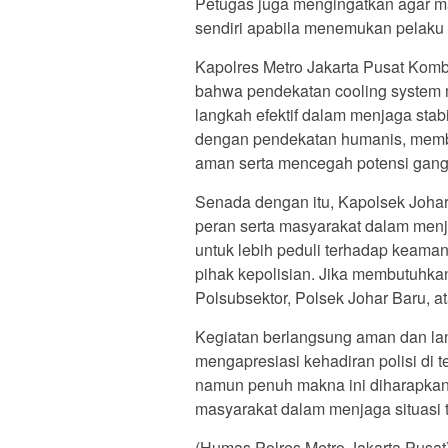
Petugas juga mengingatkan agar m
sendiri apabila menemukan pelaku 
Kapolres Metro Jakarta Pusat Kom
bahwa pendekatan cooling system m
langkah efektif dalam menjaga stabi
dengan pendekatan humanis, memb
aman serta mencegah potensi gangg
Senada dengan itu, Kapolsek Joha
peran serta masyarakat dalam men
untuk lebih peduli terhadap keama
pihak kepolisian. Jika membutuhka
Polsubsektor, Polsek Johar Baru, at
Kegiatan berlangsung aman dan lan
mengapresiasi kehadiran polisi di t
namun penuh makna ini diharapkan
masyarakat dalam menjaga situasi 
(Humas Polres Metro Jakarta Pusat