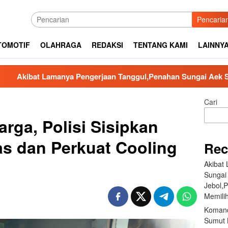
Pencaria
TOMOTIF
OLAHRAGA
REDAKSI
TENTANG KAMI
LAINNY
ya Pengerjaan Tanggul,Penahan Sungai Aek Silaga Laga Apabila
Cari
rga, Polisi Sisipkan
s dan Perkuat Cooling
Rec
Akibat
Sungai
Jebol,
Memilih
Komand
Sumut B