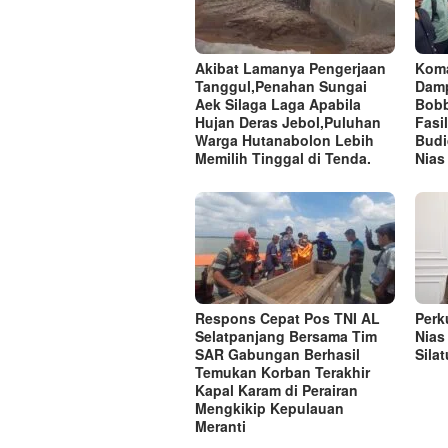
Akibat Lamanya Pengerjaan
Koma
Tanggul,Penahan Sungai
Damp
Aek Silaga Laga Apabila
Bobb
Hujan Deras Jebol,Puluhan
Fasi
Warga Hutanabolon Lebih
Budi
Memilih Tinggal di Tenda.
Nias
Respons Cepat Pos TNI AL
Perk
Selatpanjang Bersama Tim
Nias
SAR Gabungan Berhasil
Sila
Temukan Korban Terakhir
Kapal Karam di Perairan
Mengkikip Kepulauan
Meranti