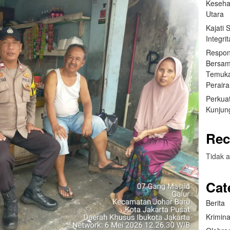
Keseha
Utara
Kajati
Integr
Respon
Bersam
Temuka
Perair
Perkuat
Kunjung
Rec
Tidak a
Cat
Berita
Krimina