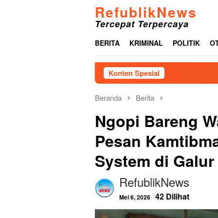
Loncat
RefublikNews
ke
Tercepat Terpercaya
konten
BERITA
KRIMINAL
POLITIK
O
Konten Spesial
Akibat Laman
Beranda
Berita
Ngopi Bareng Wa
Pesan Kamtibma
System di Galur
RefublikNews
42 Dilihat
Mei 6, 2026