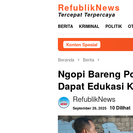
Loncat
RefublikNews
ke
Tercepat Terpercaya
konten
BERITA
KRIMINAL
POLITIK
O
Konten Spesial
Tingk
Beranda
Berita
Ngopi Bareng Po
Dapat Edukasi 
RefublikNews
10 Dilihat
September 26, 2025