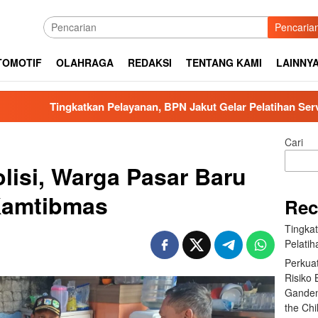
Pencaria
TOMOTIF
OLAHRAGA
REDAKSI
TENTANG KAMI
LAINNY
atkan Pelayanan, BPN Jakut Gelar Pelatihan Service Quality
Cari
lisi, Warga Pasar Baru
Kamtibmas
Rec
Tingka
Pelatih
Perkua
Risiko
Ganden
the Ch