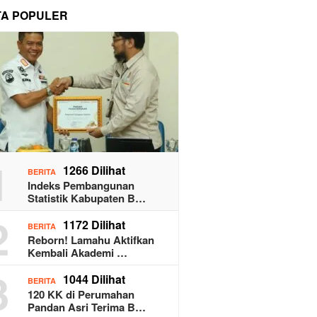
TA POPULER
1
1266 Dilihat
BERITA
Indeks Pembangunan
Statistik Kabupaten B…
2
1172 Dilihat
BERITA
Reborn! Lamahu Aktifkan
Kembali Akademi …
3
1044 Dilihat
BERITA
120 KK di Perumahan
Pandan Asri Terima B…