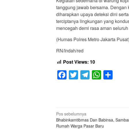
Kegiatan sederhana di warung kop
tanggung jawab bersama. Dengan ko
diharapkan upaya deteksi dini sert
terciptanya lingkungan yang kondusi
mencegah demi rasa aman seluruh
(Humas Polres Metro Jakarta Pusat
RN/Indah/red
Post Views:
10
Facebook
Twitter
Telegram
Whats
Sha
Navigasi
Pos sebelumnya
Bhabinkamtibmas Dan Babinsa, Samba
pos
Rumah Warga Pasar Baru