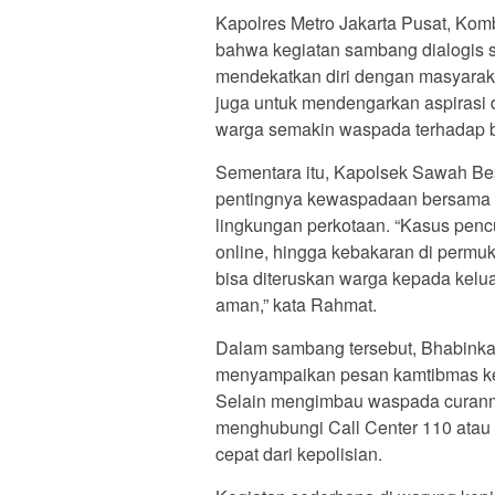
Kapolres Metro Jakarta Pusat, Ko
bahwa kegiatan sambang dialogis se
mendekatkan diri dengan masyarakat.
juga untuk mendengarkan aspiras
warga semakin waspada terhadap ber
Sementara itu, Kapolsek Sawah B
pentingnya kewaspadaan bersama t
lingkungan perkotaan. “Kasus penc
online, hingga kebakaran di permuki
bisa diteruskan warga kepada kelu
aman,” kata Rahmat.
Dalam sambang tersebut, Bhabink
menyampaikan pesan kamtibmas ke
Selain mengimbau waspada curanmo
menghubungi Call Center 110 atau
cepat dari kepolisian.