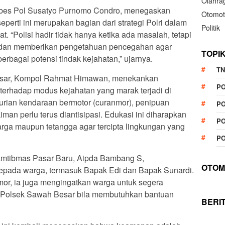
Olahra
mbes Pol Susatyo Purnomo Condro, menegaskan
Otomot
perti ini merupakan bagian dari strategi Polri dalam
Politik
 “Polisi hadir tidak hanya ketika ada masalah, tetapi
i dan memberikan pengetahuan pencegahan agar
TOPI
bagai potensi tindak kejahatan,” ujarnya.
TN
esar, Kompol Rahmat Himawan, menekankan
P
erhadap modus kejahatan yang marak terjadi di
urian kendaraan bermotor (curanmor), penipuan
PO
man perlu terus diantisipasi. Edukasi ini diharapkan
PO
arga maupun tetangga agar tercipta lingkungan yang
PO
amtibmas Pasar Baru, Aipda Bambang S,
OTOM
pada warga, termasuk Bapak Edi dan Bapak Sunardi.
r, ia juga mengingatkan warga untuk segera
 Polsek Sawah Besar bila membutuhkan bantuan
BERI