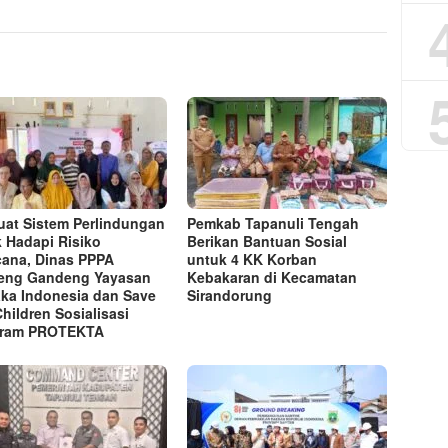
uat Sistem Perlindungan
Pemkab Tapanuli Tengah
 Hadapi Risiko
Berikan Bantuan Sosial
ana, Dinas PPPA
untuk 4 KK Korban
eng Gandeng Yayasan
Kebakaran di Kecamatan
ka Indonesia dan Save
Sirandorung
Children Sosialisasi
gram PROTEKTA