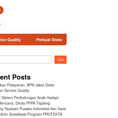
n
A
Perkuat Sistem Perlindungan Anak Hadapi Risiko Bencana
Cari
ent Posts
tkan Pelayanan, BPN Jakut Gelar
an Service Quality
t Sistem Perlindungan Anak Hadapi
 Bencana, Dinas PPPA Tapteng
g Yayasan Pusaka Indonesia dan Save
ildren Sosialisasi Program PROTEKTA