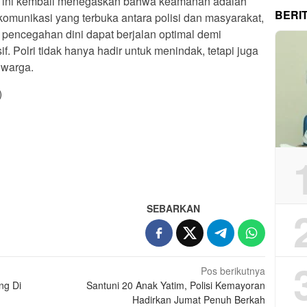
i ini kembali menegaskan bahwa keamanan adalah
BERI
munikasi yang terbuka antara polisi dan masyarakat,
a pencegahan dini dapat berjalan optimal demi
f. Polri tidak hanya hadir untuk menindak, tetapi juga
 warga.
)
App
re
SEBARKAN
Pos berikutnya
ng Di
Santuni 20 Anak Yatim, Polisi Kemayoran
Hadirkan Jumat Penuh Berkah