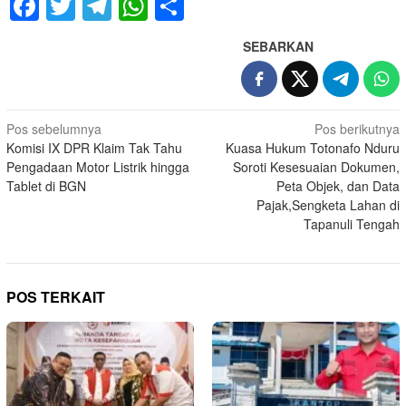
Facebook
Twitter
Telegram
WhatsApp
Share
SEBARKAN
Navigasi
Pos sebelumnya
Pos berikutnya
Komisi IX DPR Klaim Tak Tahu
Kuasa Hukum Totonafo Nduru
pos
Pengadaan Motor Listrik hingga
Soroti Kesesuaian Dokumen,
Tablet di BGN
Peta Objek, dan Data
Pajak,Sengketa Lahan di
Tapanuli Tengah
POS TERKAIT