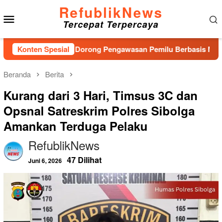
Loncat
RefublikNews
Menu
ke
Tercepat Terpercaya
konten
Mobile
aru, Bawaslu Dorong Pengawasan Pemilu Berbasis Masyarakat
Konten Spesial
Beranda
Berita
Kurang dari 3 Hari, Timsus 3C dan
Opsnal Satreskrim Polres Sibolga
Amankan Terduga Pelaku
RefublikNews
47 Dilihat
Juni 6, 2026