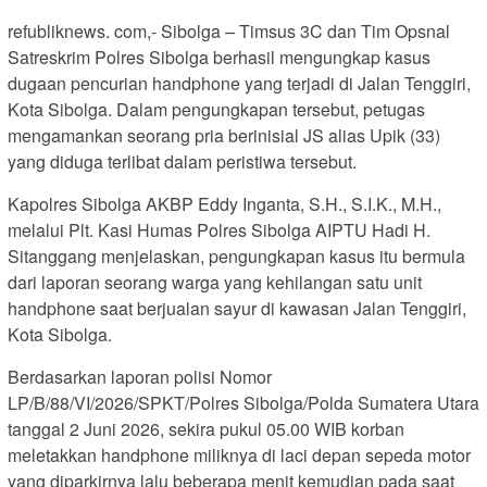
refubliknews. com,- Sibolga – Timsus 3C dan Tim Opsnal
Satreskrim Polres Sibolga berhasil mengungkap kasus
dugaan pencurian handphone yang terjadi di Jalan Tenggiri,
Kota Sibolga. Dalam pengungkapan tersebut, petugas
mengamankan seorang pria berinisial JS alias Upik (33)
yang diduga terlibat dalam peristiwa tersebut.
Kapolres Sibolga AKBP Eddy Inganta, S.H., S.I.K., M.H.,
melalui Plt. Kasi Humas Polres Sibolga AIPTU Hadi H.
Sitanggang menjelaskan, pengungkapan kasus itu bermula
dari laporan seorang warga yang kehilangan satu unit
handphone saat berjualan sayur di kawasan Jalan Tenggiri,
Kota Sibolga.
Berdasarkan laporan polisi Nomor
LP/B/88/VI/2026/SPKT/Polres Sibolga/Polda Sumatera Utara
tanggal 2 Juni 2026, sekira pukul 05.00 WIB korban
meletakkan handphone miliknya di laci depan sepeda motor
yang diparkirnya lalu beberapa menit kemudian pada saat