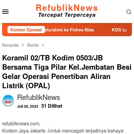
Loncat
RefublikNews
Menu
ke
Tercepat Terpercaya
konten
Mobile
Kunjungan Silaturahmi ke Polres Nias
Konten Spesial
KDS Lepas Calon P
Beranda
Berita
Koramil 02/TB Kodim 0503/JB
Bersama Tiga Pilar Kel.Jembatan Besi
Gelar Operasi Penertiban Aliran
Listrik (OPAL)
RefublikNews
31 Dilihat
Juli 28, 2022
refubliknews.com,
Kodam Jaya Jakarta -Untuk mencegah terjadinya bahaya