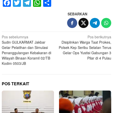
Facebook
Twitter
Telegram
WhatsApp
Share
SEBARKAN
Navigasi
Pos sebelumnya
Pos berikutnya
Sudin GULKARMAT Jakbar
Disiplinkan Warga Taat Prokes,
pos
Gelar Pelatihan dan Simulasi
Polsek Kep Seribu Selatan Terus
Penanggulangan Kebakaran di
Gelar Ops Yustisi Gabungan 3
Wilayah Binaan Koramil 02/TB
Pilar di 4 Pulau
Kodim 0503/JB
POS TERKAIT