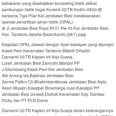
kebakaran yang disebabkan konsleting listrik akibat
sambungan listrik ilegal Koramil 02/TB Kodim 0503/JB
bersama Tiga Pilar Kel.Jembatan Besi melaksanakan
operasi penertiban aliran listrik (OPAL)
di Jl Jembatan Besi Raya Rt 01 Rw 05 Kel Jembatan Besi,
Kec. Tambora Jakarta Barat.Kamis (28/7) pagi.
Kegiatan OPAL diawali dengan Apel kesiapan yang dipimpin
Kasie Pem Kecamatan Tambora Wakidi Dihadiri
Danramil 02/TB Kapten Inf Arja Suarja,
Lurah Jembatan Besi Zainudin,Manpol PP
J.Situmorang,Kasie Pem Kel Jembatan Besi
Abi Among Iza,Babinsa Jembatan Besi
Serma Patton Ch,Bhabinkamtibmas Jembatan Besi Aiptu
Aksin Mujajin,Kasatpel Binamarga Juan,Kasatpol PP
Jembatan Besi Junaidi,Dishub Kecamatan Edy, Damkar
Dicky dan PT PLN Denis.
Danramil 02/TB Kapten Inf Arja Suarja dalam keterangannya