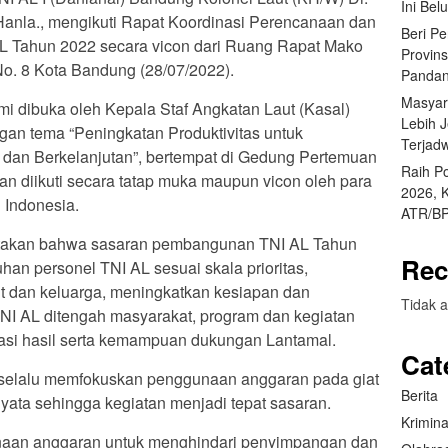
Ini Bel
. Hanla., mengikuti Rapat Koordinasi Perencanaan dan
Beri P
AL Tahun 2022 secara vicon dari Ruang Rapat Mako
Provin
No. 8 Kota Bandung (28/07/2022).
Pandan
Masyar
mi dibuka oleh Kepala Staf Angkatan Laut (Kasal)
Lebih 
n tema “Peningkatan Produktivitas untuk
Terjad
f dan Berkelanjutan”, bertempat di Gedung Pertemuan
Raih P
an diikuti secara tatap muka maupun vicon oleh para
2026, 
 Indonesia.
ATR/BP
takan bahwa sasaran pembangunan TNI AL Tahun
Rec
an personel TNI AL sesuai skala prioritas,
it dan keluarga, meningkatkan kesiapan dan
Tidak a
NI AL ditengah masyarakat, program dan kegiatan
ntasi hasil serta kemampuan dukungan Lantamal.
Cat
 selalu memfokuskan penggunaan anggaran pada giat
Berita
yata sehingga kegiatan menjadi tepat sasaran.
Krimina
naan anggaran untuk menghindari penyimpangan dan