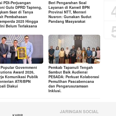
si PDI-Perjuangan
Beri Pengarahan Soal
ni Gulo DPRD Tapteng,
Layanan di Kanwil BPN
kam Saat di Tanya
Provinsi NTT, Menteri
ait Pembahasan
Nusron: Gunakan Sudut
emperda 2025 Hingga
Pandang Masyarakat
 Ini Belum Terlaksana
 Popular Government
Pemkab Tapanuli Tengah
itutions Award 2026,
Sambut Baik Audiensi
rja Komunikasi Publik
PESADA: Perkuat Kolaborasi
nterian ATR/BPN
Pemulihan Pascabencana
ali Diakui
dan Pengarusutamaan
Inklusi.
JARINGAN SOCIAL
KARIR