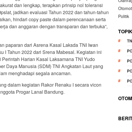
Olahra
kurat dan lengkap, terapkan prinsip nol toleransi
Otomot
pslat, jadikan evaluasi Tahun 2022 dan tahun-tahun
Politik
aikan, hindari copy paste dalam perencanaan serta
rja dan anggaran dengan transparan dan terbuka”,
TOPI
TN
an paparan dari Asrena Kasal Laksda TNI Iwan
P
I Tahun 2022 dari Srena Mabesal. Kegiatan ini
i Perintah Harian Kasal Laksamana TNI Yudo
PO
r Daya Manusia (SDM) TNI Angkatan Laut yang
PO
dalam menghadapi segala ancaman.
PO
ng dalam kegiatan Rakor Renaku I secara vicon
Anggota Progar Lanal Bandung.
OTOM
BERI