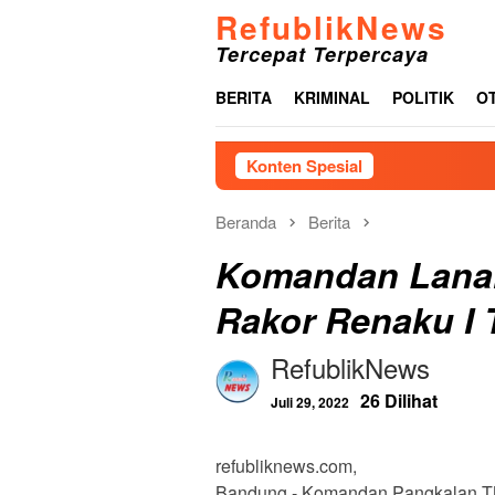
Loncat
RefublikNews
ke
Tercepat Terpercaya
konten
BERITA
KRIMINAL
POLITIK
O
Konten Spesial
J
Beranda
Berita
Komandan Lanal
Rakor Renaku I 
RefublikNews
26 Dilihat
Juli 29, 2022
refubliknews.com,
Bandung,- Komandan Pangkalan TNI