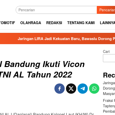
Pencaria
TOMOTIF
OLAHRAGA
REDAKSI
TENTANG KAMI
LAINNY
aringan LIRA Jadi Kekuatan Baru, Bawaslu Dorong Pengawasan
Cari
 Bandung Ikuti Vicon
TNI AL Tahun 2022
Rec
Jaring
Dorong
Masyar
Fraksi
Tapten
Pembah
 AL I (Danlanal) Bandung Kolonel Laut (KH/W) Dr.