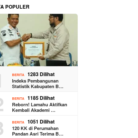
TA POPULER
1
1283 Dilihat
BERITA
Indeks Pembangunan
Statistik Kabupaten B…
2
1185 Dilihat
BERITA
Reborn! Lamahu Aktifkan
Kembali Akademi …
3
1051 Dilihat
BERITA
120 KK di Perumahan
Pandan Asri Terima B…