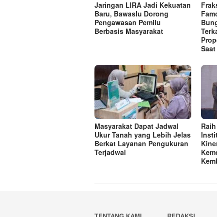
Jaringan LIRA Jadi Kekuatan
Frak
Baru, Bawaslu Dorong
Famo
Pengawasan Pemilu
Bung
Berbasis Masyarakat
Terk
Prop
Saat
Masyarakat Dapat Jadwal
Raih
Ukur Tanah yang Lebih Jelas
Inst
Berkat Layanan Pengukuran
Kine
Terjadwal
Keme
Kemb
TENTANG KAMI
REDAKSI