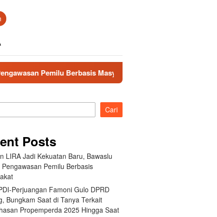
n
A
 Pemilu Berbasis Masyarakat
Fraksi PDI-Perjuangan Fa
Cari
ent Posts
an LIRA Jadi Kekuatan Baru, Bawaslu
 Pengawasan Pemilu Berbasis
akat
 PDI-Perjuangan Famoni Gulo DPRD
g, Bungkam Saat di Tanya Terkait
asan Propemperda 2025 Hingga Saat