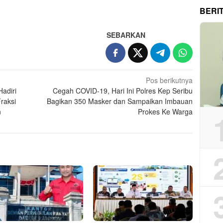
App
re
BERI
SEBARKAN
Pos berikutnya
adiri
Cegah COVID-19, Hari Ini Polres Kep Seribu
raksi
Bagikan 350 Masker dan Sampaikan Imbauan
n
Prokes Ke Warga