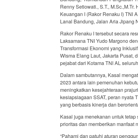
Renny Setiowati., S.T., M.Sc.,M.Tr
Keuangan I (Rakor Renaku I) TNI 
Lanal Bandung, Jalan Aria Jipang 
Rakor Renaku I tersebut secara res
Laksamana TNI Yudo Margono denga
Transformasi Ekonomi yang Inklusi
Wisma Elang Laut, Jakarta Pusat, d
pejabat dari Kotama TNI AL seluruh
Dalam sambutannya, Kasal menga
2023 antara lain pemenuhan kebutuh
meningkatkan kesejahteraan prajur
kesiapsiagaan SSAT, peran nyata T
yang berbasis kinerja dan berorie
Kasal juga menekanan untuk tetap
prioritas dan memberikan manfaat n
“Pahami dan patuhi aturan penggu