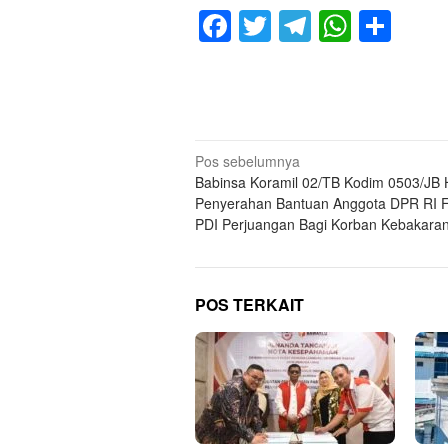
Facebook
Twitter
Telegram
Whats
Sha
Navigasi
Pos sebelumnya
Babinsa Koramil 02/TB Kodim 0503/JB H
pos
Penyerahan Bantuan Anggota DPR RI F
PDI Perjuangan Bagi Korban Kebakara
POS TERKAIT