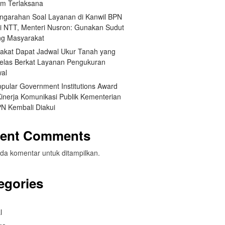
um Terlaksana
engarahan Soal Layanan di Kanwil BPN
si NTT, Menteri Nusron: Gunakan Sudut
g Masyarakat
akat Dapat Jadwal Ukur Tanah yang
Jelas Berkat Layanan Pengukuran
wal
opular Government Institutions Award
Kinerja Komunikasi Publik Kementerian
N Kembali Diakui
ent Comments
da komentar untuk ditampilkan.
egories
l