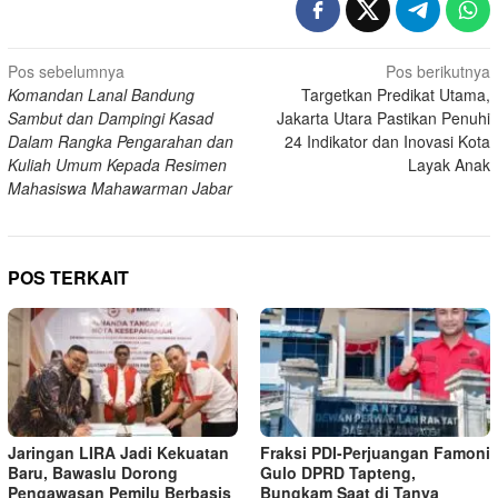
Navigasi
Pos sebelumnya
Pos berikutnya
Komandan Lanal Bandung
Targetkan Predikat Utama,
pos
Sambut dan Dampingi Kasad
Jakarta Utara Pastikan Penuhi
Dalam Rangka Pengarahan dan
24 Indikator dan Inovasi Kota
Kuliah Umum Kepada Resimen
Layak Anak
Mahasiswa Mahawarman Jabar
POS TERKAIT
Jaringan LIRA Jadi Kekuatan
Fraksi PDI-Perjuangan Famoni
Baru, Bawaslu Dorong
Gulo DPRD Tapteng,
Pengawasan Pemilu Berbasis
Bungkam Saat di Tanya