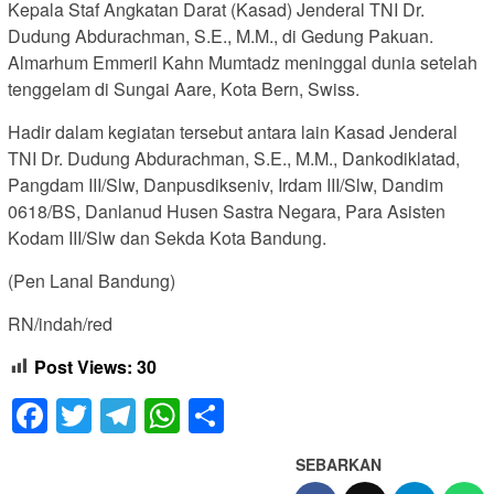
Kepala Staf Angkatan Darat (Kasad) Jenderal TNI Dr.
Dudung Abdurachman, S.E., M.M., di Gedung Pakuan.
Almarhum Emmeril Kahn Mumtadz meninggal dunia setelah
tenggelam di Sungai Aare, Kota Bern, Swiss.
Hadir dalam kegiatan tersebut antara lain Kasad Jenderal
TNI Dr. Dudung Abdurachman, S.E., M.M., Dankodiklatad,
Pangdam III/Slw, Danpusdikseniv, Irdam III/Slw, Dandim
0618/BS, Danlanud Husen Sastra Negara, Para Asisten
Kodam III/Slw dan Sekda Kota Bandung.
(Pen Lanal Bandung)
RN/indah/red
Post Views:
30
Facebook
Twitter
Telegram
WhatsApp
Share
SEBARKAN