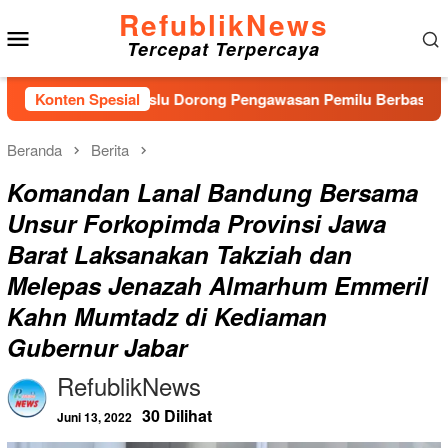
Loncat
RefublikNews
Menu
ke
Tercepat Terpercaya
konten
Mobile
an Baru, Bawaslu Dorong Pengawasan Pemilu Berbasis Masyarak
Konten Spesial
Beranda
Berita
Komandan Lanal Bandung Bersama
Unsur Forkopimda Provinsi Jawa
Barat Laksanakan Takziah dan
Melepas Jenazah Almarhum Emmeril
Kahn Mumtadz di Kediaman
Gubernur Jabar
RefublikNews
30 Dilihat
Juni 13, 2022