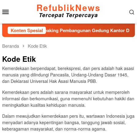
Loncat
RefublikNews
Menu
ke
Tercepat Terpercaya
konten
Mobile
Hadiri Ground Breaking Pembangunan Gedung Kantor DPD RI di 
Konten Spesial
Beranda
Kode Etik
Kode Etik
Kemerdekaan berpendapat, berekspresi, dan pers adalah hak asasi
manusia yang dilindungi Pancasila, Undang-Undang Dasar 1945,
dan Deklarasi Universal Hak Asasi Manusia PBB.
Kemerdekaan pers adalah sarana masyarakat untuk memperoleh
informasi dan berkomunikasi, guna memenuhi kebutuhan hakiki dan
meningkatkan kualitas kehidupan manusia.
Dalam mewujudkan kemerdekaan pers itu, wartawan Indonesia juga
menyadari adanya kepentingan bangsa, tanggung jawab sosial,
keberagaman masyarakat, dan norma-norma agama.