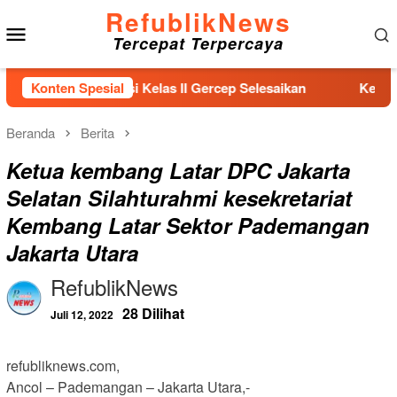
Loncat
RefublikNews
Menu
ke
Tercepat Terpercaya
konten
Mobile
an Imigrasi Kelas II Gercep Selesaikan
Konten Spesial
Keluarga Sutrim
Beranda
Berita
Ketua kembang Latar DPC Jakarta
Selatan Silahturahmi kesekretariat
Kembang Latar Sektor Pademangan
Jakarta Utara
RefublikNews
28 Dilihat
Juli 12, 2022
refubliknews.com,
Ancol – Pademangan – Jakarta Utara,-