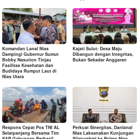
Komandan Lanal Nias
Kajati Sulut: Desa Maju
Dampingi Gubernur Sumut
Dibangun dengan Integritas,
Bobby Nasution Tinjau
Bukan Sekadar Anggaran
Fasilitas Kesehatan dan
Budidaya Rumput Laut di
Nias Utara
Respons Cepat Pos TNI AL
Perkuat Sinergitas, Danlanal
Selatpanjang Bersama Tim
Nias Laksanakan Kunjungan
SAR Gabungan Berhasil
Silaturahmi ke Polres Nias