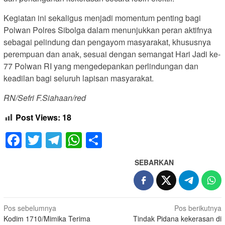
Kegiatan ini sekaligus menjadi momentum penting bagi
Polwan Polres Sibolga dalam menunjukkan peran aktifnya
sebagai pelindung dan pengayom masyarakat, khususnya
perempuan dan anak, sesuai dengan semangat Hari Jadi ke-
77 Polwan RI yang mengedepankan perlindungan dan
keadilan bagi seluruh lapisan masyarakat.
RN/Sefri F.Siahaan/red
Post Views:
18
Facebook
Twitter
Telegram
WhatsApp
Share
SEBARKAN
Navigasi
Pos sebelumnya
Pos berikutnya
Kodim 1710/Mimika Terima
Tindak Pidana kekerasan di
pos