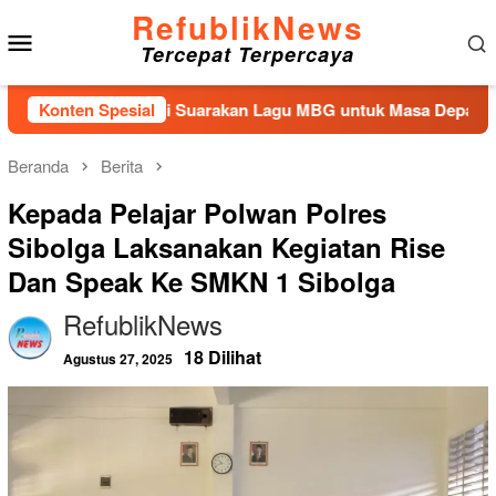
Loncat
RefublikNews
Menu
ke
Tercepat Terpercaya
konten
Mobile
ngan Kembali Suarakan Lagu MBG untuk Masa Depan Anak Bang
Konten Spesial
Beranda
Berita
Kepada Pelajar Polwan Polres
Sibolga Laksanakan Kegiatan Rise
Dan Speak Ke SMKN 1 Sibolga
RefublikNews
18 Dilihat
Agustus 27, 2025