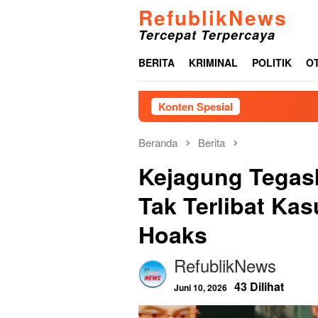
Loncat
RefublikNews
ke
Tercepat Terpercaya
konten
BERITA
KRIMINAL
POLITIK
O
Konten Spesial
Beranda
Berita
Kejagung Tegask
Tak Terlibat Ka
Hoaks
RefublikNews
43 Dilihat
Juni 10, 2026