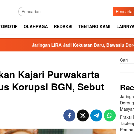
Pencaria
TOMOTIF
OLAHRAGA
REDAKSI
TENTANG KAMI
LAINNY
Jaringan LIRA Jadi Kekuatan Baru, Bawaslu Dorong Pengawasa
Cari
an Kajari Purwakarta
sus Korupsi BGN, Sebut
Rec
Jaring
Dorong
Masyar
Fraksi
Tapten
Pembah