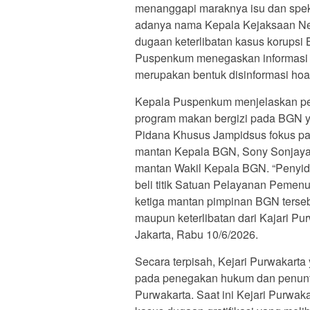
menanggapi maraknya isu dan speku
adanya nama Kepala Kejaksaan Nege
dugaan keterlibatan kasus korups
Puspenkum menegaskan informasi te
merupakan bentuk disinformasi hoak
Kepala Puspenkum menjelaskan peny
program makan bergizi pada BGN y
Pidana Khusus Jampidsus fokus pa
mantan Kepala BGN, Sony Sonjaya
mantan Wakil Kepala BGN. “Penyidi
beli titik Satuan Pelayanan Pemenu
ketiga mantan pimpinan BGN terseb
maupun keterlibatan dari Kajari Pu
Jakarta, Rabu 10/6/2026.
Secara terpisah, Kejari Purwakarta
pada penegakan hukum dan penunt
Purwakarta. Saat ini Kejari Purwak