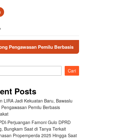
n
A
n Pemilu Berbasis Masyarakat
Fraksi PDI-Perjuangan F
Cari
ent Posts
an LIRA Jadi Kekuatan Baru, Bawaslu
 Pengawasan Pemilu Berbasis
akat
 PDI-Perjuangan Famoni Gulo DPRD
g, Bungkam Saat di Tanya Terkait
asan Propemperda 2025 Hingga Saat