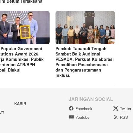
 Ini Belum Terlaksana
 Popular Government
Pemkab Tapanuli Tengah
itutions Award 2026,
Sambut Baik Audiensi
rja Komunikasi Publik
PESADA: Perkuat Kolaborasi
nterian ATR/BPN
Pemulihan Pascabencana
ali Diakui
dan Pengarusutamaan
Inklusi.
JARINGAN SOCIAL
KARIR
Facebook
Twitter
ACY
Youtube
RSS