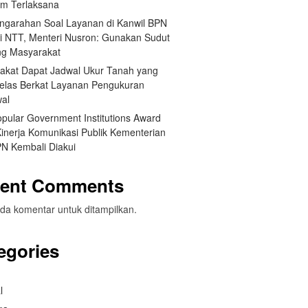
um Terlaksana
engarahan Soal Layanan di Kanwil BPN
si NTT, Menteri Nusron: Gunakan Sudut
g Masyarakat
akat Dapat Jadwal Ukur Tanah yang
Jelas Berkat Layanan Pengukuran
wal
opular Government Institutions Award
Kinerja Komunikasi Publik Kementerian
N Kembali Diakui
ent Comments
da komentar untuk ditampilkan.
egories
l