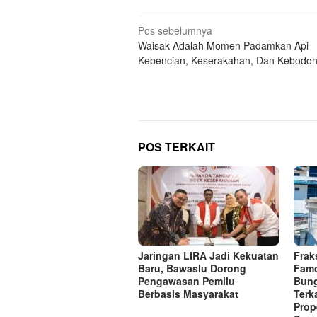
Navigasi
Pos sebelumnya
Waisak Adalah Momen Padamkan Api
pos
Kebencian, Keserakahan, Dan Kebodoh
POS TERKAIT
Jaringan LIRA Jadi Kekuatan
Frak
Baru, Bawaslu Dorong
Famo
Pengawasan Pemilu
Bung
Berbasis Masyarakat
Terk
Prop