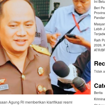
Ini Bel
Beri P
Provin
Pandan
Masyar
Lebih 
Terjad
Raih P
2026, 
ATR/BP
Rec
Tidak a
Cat
Berita
Krimina
ksaan Agung RI memberikan klarifikasi resmi