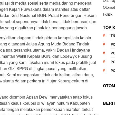
Olahra
lasi di media sosial serta media daring mengenai
Otomot
ri Kejari Purwakarta dalam manifes atau daftar
Politik
i Badan Gizi Nasional BGN. Pusat Penerangan Hukum
rsebut sepenuhnya tidak benar, tidak berdasar, dan
TOPI
s yang digulirkan pihak tak bertanggung jawab.
TN
idikan dugaan tindak pidana korupsi tata kelola
ang ditangani Jaksa Agung Muda Bidang Tindak
P
da tiga tersangka utama, yakni Dadan Hindayana
PO
 mantan Wakil Kepala BGN, dan Lodewyk Pusung
kan yang kami lakukan murni fokus pada praktik jual
PO
han Gizi SPPG di tingkat pusat yang melibatkan
PO
ut. Kami menegaskan tidak ada kaitan, aliran dana,
rwakarta dalam perkara ini,” ujar Kapuspenkum di
OTOM
 yang dipimpin Apsari Dewi menyatakan tetap fokus
asan kasus korupsi di wilayah hukum Kabupaten
BERI
arta tengah melakukan pemeriksaan maraton terkait