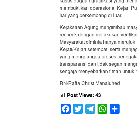
kasus dugaan gratifikasi yang meli
membuktikan operasional Kejari Purw
liar yang berkembang di luar.
Kejaksaan Agung mengimbau masyar
recheck dengan melakukan verifika
Masyarakat diminta hanya merujuk
Kejati/Kejari setempat, serta menja
yang mengganggu proses penegak
transparansi dan tidak segan meng
sengaja menyebarkan fitnah untuk
RN/Raffa Christ Manalu/red
Post Views:
43
Facebook
Twitter
Telegram
Whats
Sha