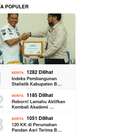
TA POPULER
1
1282 Dilihat
BERITA
Indeks Pembangunan
Statistik Kabupaten B…
2
1185 Dilihat
BERITA
Reborn! Lamahu Aktifkan
Kembali Akademi …
3
1051 Dilihat
BERITA
120 KK di Perumahan
Pandan Asri Terima B…