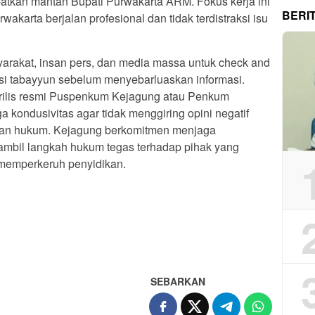
batkan mantan Bupati Purwakarta ARM. Fokus kerja ini
BERI
akarta berjalan profesional dan tidak terdistraksi isu
akat, insan pers, dan media massa untuk check and
si tabayyun sebelum menyebarluaskan informasi.
 rilis resmi Puspenkum Kejagung atau Penkum
ga kondusivitas agar tidak menggiring opini negatif
an hukum. Kejagung berkomitmen menjaga
ambil langkah hukum tegas terhadap pihak yang
 memperkeruh penyidikan.
App
re
SEBARKAN