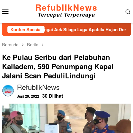
Loncat
RefublikNews
Menu
ke
Tercepat Terpercaya
konten
Mobile
ahan Sungai Aek Silaga Laga Apabila Hujan Deras Jebol,Puluha
Konten Spesial
Beranda
Berita
Ke Pulau Seribu dari Pelabuhan
Kaliadem, 590 Penumpang Kapal
Jalani Scan PeduliLindungi
RefublikNews
30 Dilihat
Juni 29, 2022