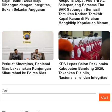
Kajati Sulut: Desa Maju
Respons Cepat Pos TNI AL
Dibangun dengan Integritas,
Selatpanjang Bersama Tim
Bukan Sekadar Anggaran
SAR Gabungan Berhasil
Temukan Korban Terakhir
Kapal Karam di Perairan
Mengkikip Kepulauan Meranti
Perkuat Sinergitas, Danlanal
KDS Lepas Calon Paskibraka
Nias Laksanakan Kunjungan
Kabupaten Bandung 2026,
Silaturahmi ke Polres Nias
Tekankan Disiplin,
Nasionalisme, dan Integritas
Cari
Cari