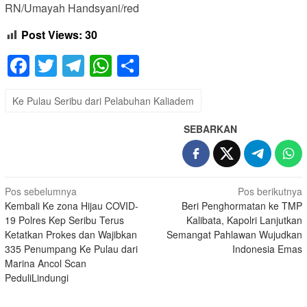
RN/Umayah Handsyani/red
Post Views:
30
Facebook
Twitter
Telegram
WhatsApp
Share
Ke Pulau Seribu dari Pelabuhan Kaliadem
SEBARKAN
Navigasi
Pos sebelumnya
Pos berikutnya
Kembali Ke zona Hijau COVID-
Beri Penghormatan ke TMP
pos
19 Polres Kep Seribu Terus
Kalibata, Kapolri Lanjutkan
Ketatkan Prokes dan Wajibkan
Semangat Pahlawan Wujudkan
335 Penumpang Ke Pulau dari
Indonesia Emas
Marina Ancol Scan
PeduliLindungi