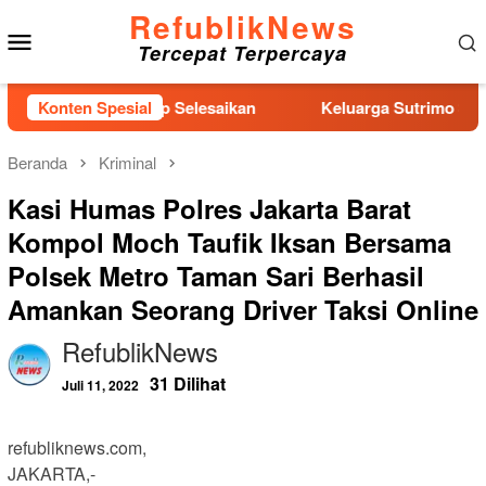
Loncat
RefublikNews
Menu
ke
Tercepat Terpercaya
konten
Mobile
elas II Gercep Selesaikan
Konten Spesial
Keluarga Sutrimo Serahkan P
Beranda
Kriminal
Kasi Humas Polres Jakarta Barat
Kompol Moch Taufik Iksan Bersama
Polsek Metro Taman Sari Berhasil
Amankan Seorang Driver Taksi Online
RefublikNews
31 Dilihat
Juli 11, 2022
refubliknews.com,
JAKARTA,-