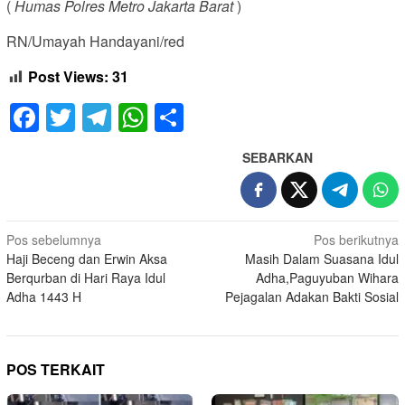
(
Humas Polres Metro Jakarta Barat
)
RN/Umayah Handayani/red
Post Views:
31
Facebook
Twitter
Telegram
WhatsApp
Share
SEBARKAN
Navigasi
Pos sebelumnya
Pos berikutnya
Haji Beceng dan Erwin Aksa
Masih Dalam Suasana Idul
pos
Berqurban di Hari Raya Idul
Adha,Paguyuban Wihara
Adha 1443 H
Pejagalan Adakan Bakti Sosial
POS TERKAIT