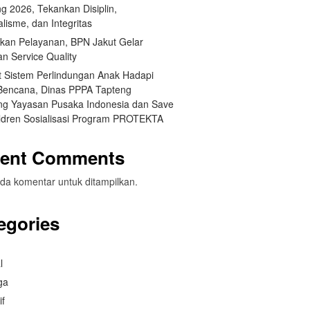
g 2026, Tekankan Disiplin,
lisme, dan Integritas
tkan Pelayanan, BPN Jakut Gelar
an Service Quality
t Sistem Perlindungan Anak Hadapi
 Bencana, Dinas PPPA Tapteng
g Yayasan Pusaka Indonesia dan Save
ildren Sosialisasi Program PROTEKTA
ent Comments
da komentar untuk ditampilkan.
egories
l
ga
if