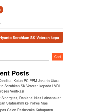
n
A
Veteran kepada LVRI untuk Proses Verifikasi
Perkuat Si
Cari
ent Posts
Kandidat Ketua PC PPM Jakarta Utara
nto Serahkan SK Veteran kepada LVRI
roses Verifikasi
 Sinergitas, Danlanal Nias Laksanakan
an Silaturahmi ke Polres Nias
pas Calon Paskibraka Kabupaten