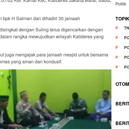
t.07/02 Kel. Kamal Kec. Kalideres Jakarta Barat, Sabtu,
Politik
m bpk H Salman dan dihadiri 30 jamaah
TOPI
TN
g disingkat dengan Suling terus digencarkan dengan
dalam rangka mewujudkan wilayah Kalideres yang
P
PO
but juga mengajak para jamaah mesjid untuk bersama
PO
bmas yang aman dan kondusif.
PO
OTOM
BERI
BERI