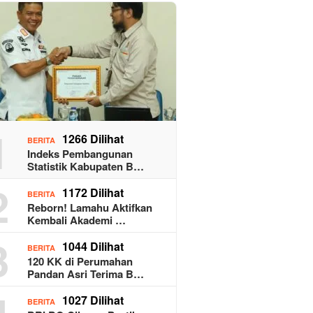
1
1266 Dilihat
BERITA
Indeks Pembangunan
Statistik Kabupaten B…
2
1172 Dilihat
BERITA
Reborn! Lamahu Aktifkan
Kembali Akademi …
3
1044 Dilihat
BERITA
120 KK di Perumahan
Pandan Asri Terima B…
4
1027 Dilihat
BERITA