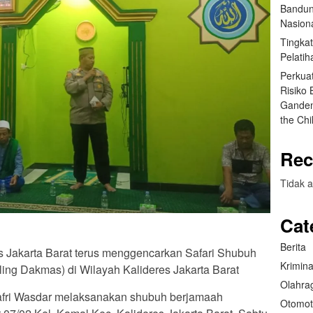
Bandun
Nasiona
Tingka
Pelatih
Perkua
Risiko
Ganden
the Ch
Rec
Tidak a
Cat
Berita
 Jakarta Barat terus menggencarkan Safari Shubuh
Krimina
ing Dakmas) di Wilayah Kalideres Jakarta Barat
Olahra
yafri Wasdar melaksanakan shubuh berjamaah
Otomot