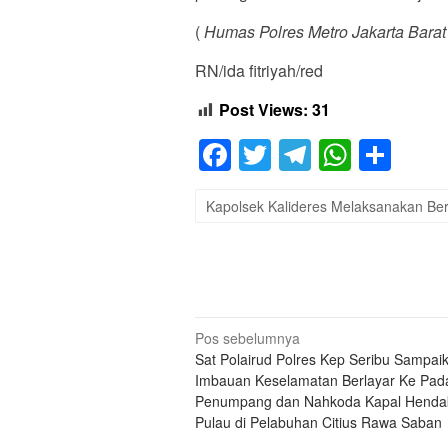
(
Humas Polres Metro Jakarta Barat
RN/ida fitriyah/red
Post Views:
31
Facebook
Twitter
Telegram
Whats
Sha
Kapolsek Kalideres Melaksanakan Ber
Navigasi
Pos sebelumnya
Sat Polairud Polres Kep Seribu Sampai
pos
Imbauan Keselamatan Berlayar Ke Pad
Penumpang dan Nahkoda Kapal Henda
Pulau di Pelabuhan Citius Rawa Saban