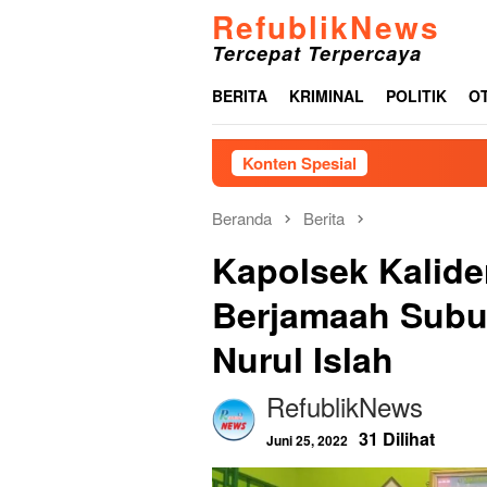
Loncat
RefublikNews
ke
Tercepat Terpercaya
konten
BERITA
KRIMINAL
POLITIK
O
Konten Spesial
Cal
Beranda
Berita
Kapolsek Kalid
Berjamaah Subuh
Nurul Islah
RefublikNews
31 Dilihat
Juni 25, 2022