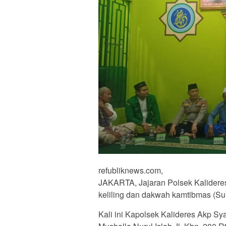
refubliknews.com,
JAKARTA, Jajaran Polsek Kalideres
keliling dan dakwah kamtibmas (Sul
Kali ini Kapolsek Kalideres Akp S