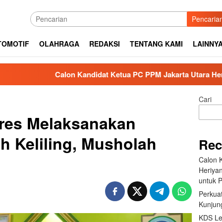
Pencaria
TOMOTIF
OLAHRAGA
REDAKSI
TENTANG KAMI
LAINNY
on Kandidat Ketua PC PPM Jakarta Utara Heriyanto Serahkan SK 
Cari
eres Melaksanakan
 Keliling, Musholah
Rec
Calon 
Heriya
untuk P
Perkuat
Kunjung
KDS Le