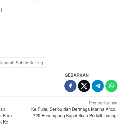
)
App
re
jamaah Subuh Keliling
SEBARKAN
Pos berikutnya
kan
Ke Pulau Seribu dari Dermaga Marina Ancol,
a Para
720 Penumpang Kapal Scan PeduliLindungi
k Ke