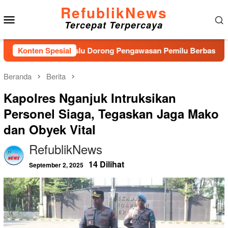
Loncat
RefublikNews
Menu
ke
Tercepat Terpercaya
konten
Mobile
 Baru, Bawaslu Dorong Pengawasan Pemilu Berbasis Masyarakat
Konten Spesial
Beranda
Berita
Kapolres Nganjuk Intruksikan
Personel Siaga, Tegaskan Jaga Mako
dan Obyek Vital
RefublikNews
14 Dilihat
September 2, 2025