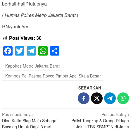
berhati-hati,” tutupnya
(
Humas Polres Metro Jakarta Barat
)
RN/yanto/red
Post Views:
30
Facebook
Twitter
Telegram
WhatsApp
Share
Kapolres Metro Jakarta Barat
Kombes Pol Pasma Royce Pimpin Apel Skala Besar
SEBARKAN
Navigasi
Pos sebelumnya
Pos berikutnya
Dion Kotto Siap Maju Sebagai
Polisi Tangkap 8 Orang Diduga
pos
Bacaleg Untuk Dapil 3 dari
Joki UTBK SBMPTN di Jatim