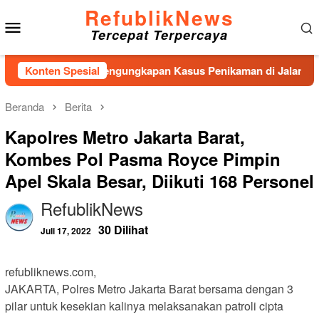
Loncat
RefublikNews
Menu
ke
Tercepat Terpercaya
konten
Mobile
Jelaskan Pengungkapan Kasus Penikaman di Jalan Mesjid
Konten Spesial
Beranda
Berita
Kapolres Metro Jakarta Barat,
Kombes Pol Pasma Royce Pimpin
Apel Skala Besar, Diikuti 168 Personel
RefublikNews
30 Dilihat
Juli 17, 2022
refubliknews.com,
JAKARTA, Polres Metro Jakarta Barat bersama dengan 3
pilar untuk kesekian kalinya melaksanakan patroli cipta