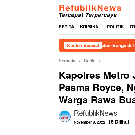
Loncat
RefublikNews
ke
Tercepat Terpercaya
konten
BERITA
KRIMINAL
POLITIK
O
AL Gelar Ziarah Nasional dan Tabur Bunga di TMPNU Kalibata
Konten Spesial
Beranda
Berita
Kapolres Metro 
Pasma Royce, N
Warga Rawa Bu
RefublikNews
16 Dilihat
November 8, 2022