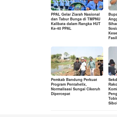
PPAL Gelar Ziarah Nasional
Bupa
dan Tabur Bunga di TMPNU
Angg
Kalibata dalam Rangka HUT
Siha
Ke-40 PPAL
Sosi
Kese
Fasi
Pemkab Bandung Perkuat
Sekd
Program Pentahelix,
Rako
Normalisasi Sungai Cikeruh
Komi
Dipercepat
Pen
Tobi
Sibo