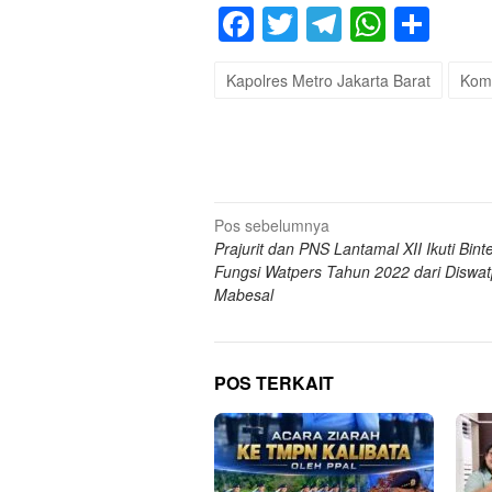
Facebook
Twitter
Telegram
Whats
Sha
Kapolres Metro Jakarta Barat
Kom
Navigasi
Pos sebelumnya
Prajurit dan PNS Lantamal XII Ikuti Bint
pos
Fungsi Watpers Tahun 2022 dari Diswat
Mabesal
POS TERKAIT