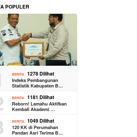
TA POPULER
1
1278 Dilihat
BERITA
Indeks Pembangunan
Statistik Kabupaten B…
2
1181 Dilihat
BERITA
Reborn! Lamahu Aktifkan
Kembali Akademi …
3
1049 Dilihat
BERITA
120 KK di Perumahan
Pandan Asri Terima B…