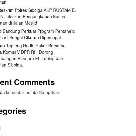
tan.
Reskrim Polres Sibolga AKP RUSTAM E.
N Jelaskan Pengungkapan Kasus
man di Jalan Mesjid
 Bandung Perkuat Program Pentahelix,
isasi Sungai Cikeruh Dipercepat
ab Tapteng Hadiri Rakor Bersama
a Komisi V DPR RI : Dorong
bangan Bandara FL Tobing dan
han Sibolga.
ent Comments
da komentar untuk ditampilkan.
egories
l