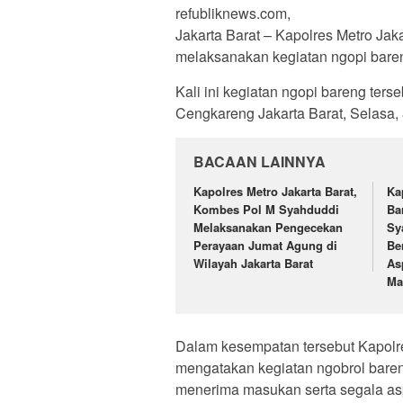
refubliknews.com,
Jakarta Barat – Kapolres Metro Ja
melaksanakan kegiatan ngopi baren
Kali ini kegiatan ngopi bareng te
Cengkareng Jakarta Barat, Selasa,
BACAAN LAINNYA
Kapolres Metro Jakarta Barat,
Ka
Kombes Pol M Syahduddi
Ba
Melaksanakan Pengecekan
Sy
Perayaan Jumat Agung di
Be
Wilayah Jakarta Barat
As
Ma
Dalam kesempatan tersebut Kapolr
mengatakan kegiatan ngobrol baren
menerima masukan serta segala asp