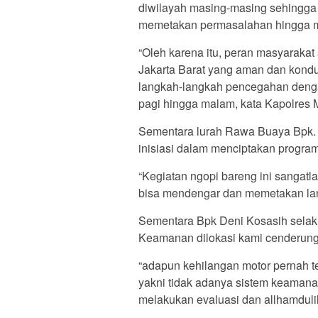
diwilayah masing-masing sehingga 
memetakan permasalahan hingga m
“Oleh karena itu, peran masyaraka
Jakarta Barat yang aman dan kondu
langkah-langkah pencegahan denga
pagi hingga malam, kata Kapolres
Sementara lurah Rawa Buaya Bpk. 
inisiasi dalam menciptakan program
“Kegiatan ngopi bareng ini sangatl
bisa mendengar dan memetakan lang
Sementara Bpk Deni Kosasih sela
Keamanan dilokasi kami cenderung 
“adapun kehilangan motor pernah ter
yakni tidak adanya sistem keaman
melakukan evaluasi dan allhamdulilla