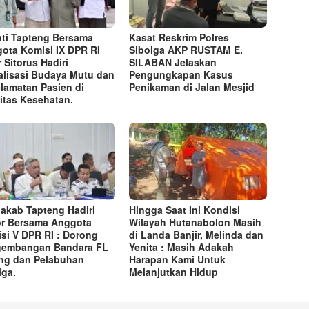
ti Tapteng Bersama
Kasat Reskrim Polres
ota Komisi IX DPR RI
Sibolga AKP RUSTAM E.
r Sitorus Hadiri
SILABAN Jelaskan
alisasi Budaya Mutu dan
Pengungkapan Kasus
lamatan Pasien di
Penikaman di Jalan Mesjid
litas Kesehatan.
akab Tapteng Hadiri
Hingga Saat Ini Kondisi
r Bersama Anggota
Wilayah Hutanabolon Masih
si V DPR RI : Dorong
di Landa Banjir, Melinda dan
gembangan Bandara FL
Yenita : Masih Adakah
ng dan Pelabuhan
Harapan Kami Untuk
lga.
Melanjutkan Hidup