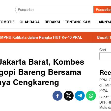
Pencaria
TOMOTIF
OLAHRAGA
REDAKSI
TENTANG KAMI
LAINNY
 dalam Rangka HUT Ke-40 PPAL
Bupati Tapteng Bersama A
Cari
Jakarta Barat, Kombes
gopi Bareng Bersama
Rec
aya Cengkareng
PPAL G
di TMP
PPAL
Bupati
DPR RI 
Mutu da