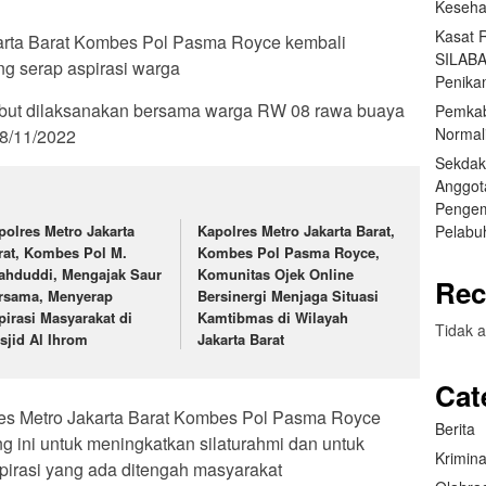
Keseha
Kasat 
karta Barat Kombes Pol Pasma Royce kembali
SILABA
g serap aspirasi warga
Penika
rsebut dilaksanakan bersama warga RW 08 rawa buaya
Pemkab
Normal
 8/11/2022
Sekdak
Anggot
Pengem
Pelabu
polres Metro Jakarta
Kapolres Metro Jakarta Barat,
rat, Kombes Pol M.
Kombes Pol Pasma Royce,
ahduddi, Mengajak Saur
Komunitas Ojek Online
Rec
rsama, Menyerap
Bersinergi Menjaga Situasi
pirasi Masyarakat di
Kamtibmas di Wilayah
Tidak a
sjid Al Ihrom
Jakarta Barat
Cat
es Metro Jakarta Barat Kombes Pol Pasma Royce
Berita
g ini untuk meningkatkan silaturahmi dan untuk
Krimina
irasi yang ada ditengah masyarakat