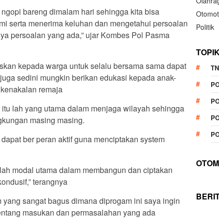
Olahra
i ngopi bareng dimalam hari sehingga kita bisa
Otomot
ahmi serta menerima keluhan dan mengetahui persoalan
Politik
nya persoalan yang ada,” ujar Kombes Pol Pasma
TOPI
kan kepada warga untuk selalu bersama sama dapat
TN
 juga sedini mungkin berikan edukasi kepada anak-
P
a kenakalan remaja
PO
t itu lah yang utama dalam menjaga wilayah sehingga
PO
ingkungan masing masing.
PO
 dapat ber peran aktif guna menciptakan system
OTOM
dalah modal utama dalam membangun dan ciptakan
ondusif,” terangnya
BERI
m yang sangat bagus dimana diprogam ini saya ingin
tentang masukan dan permasalahan yang ada